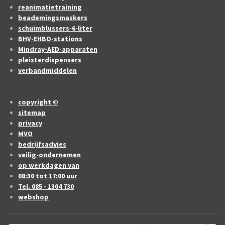
reanimatietraining
beademingsmaskers
schuimblussers-6-liter
BHV-EHBO-stations
Mindray-AED-apparaten
pleisterdispensers
verbandmiddelen
copyright ©
sitemap
privacy
MVO
bedrijfsadvies
veilig-ondernemen
op werkdagen van
08:30 tot 17:00 uur
Tel. 085 - 1304 730
webshop