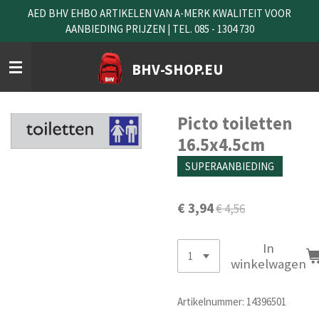
AED BHV EHBO ARTIKELEN VAN A-MERK KWALITEIT VOOR
Ga
AANBIEDING PRIJZEN | TEL. 085 - 1304 730
direct
naar
de
BHV-SHOP.EU
hoofdinhoud
Picto toiletten
16.5x4.5cm
SUPERAANBIEDING
€ 3,94
€ 4,56
In
winkelwagen
Artikelnummer:
14396501