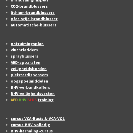
CO2-brandblussers
lithium-brandblussers
pfas-vrije-brandblusser
automatische-blussers
ontruimingsplan
vluchtladders
sprayblussers
AED-apparaten
veiligheidsborden
pleisterdispensers
oogspoelmiddelen
BHV-verbandkoffers
BHV-veiligheidsvesten
AED
BHV
BLUS
training
cursus VCA-Basis &-VCA-VOL
cursus-BHV-volledig
BHV-herhaling-cursus