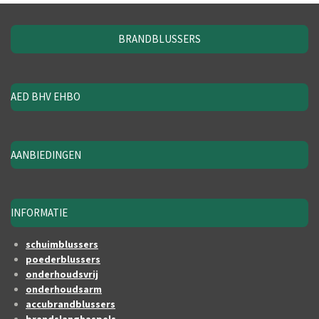
BRANDBLUSSERS
AED BHV EHBO
AANBIEDINGEN
INFORMATIE
schuimblussers
poederblussers
onderhoudsvrij
onderhoudsarm
accubrandblussers
brandslanghaspels