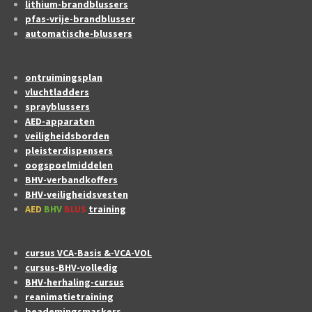
lithium-brandblussers
pfas-vrije-brandblusser
automatische-blussers
ontruimingsplan
vluchtladders
sprayblussers
AED-apparaten
veiligheidsborden
pleisterdispensers
oogspoelmiddelen
BHV-verbandkoffers
BHV-veiligheidsvesten
AED
BHV
BLUS
training
cursus VCA-Basis &-VCA-VOL
cursus-BHV-volledig
BHV-herhaling-cursus
reanimatietraining
beademingsmaskers