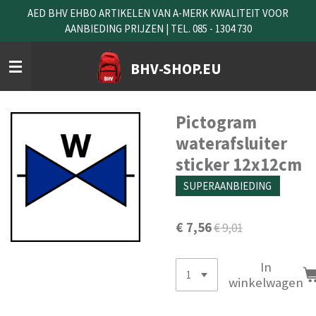
AED BHV EHBO ARTIKELEN VAN A-MERK KWALITEIT VOOR
Ga
AANBIEDING PRIJZEN | TEL. 085 - 1304 730
direct
naar
de
BHV-SHOP.EU
hoofdinhoud
Pictogram
waterafsluiter
sticker 12x12cm
SUPERAANBIEDING
€ 7,56
€ 9,01
In
winkelwagen