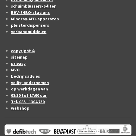
schuimblussers-6-liter
BHV-EHBO-stations
Mindray-AED-apparaten
pleisterdispensers
verbandmiddelen
copyright ©
sitemap
privacy
MVO
bedrijfsadvies
veilig-ondernemen
op werkdagen van
08:30 tot 17:00 uur
Tel. 085 - 1304 730
webshop