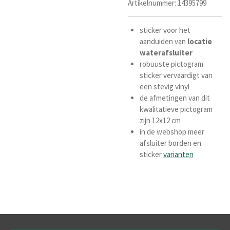
Artikelnummer:
14395799
sticker voor het
aanduiden van
locatie
waterafsluiter
robuuste pictogram
sticker vervaardigt van
een stevig vinyl
de afmetingen van dit
kwalitatieve pictogram
zijn 12x12 cm
in de webshop meer
afsluiter borden en
sticker
varianten