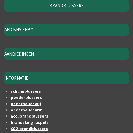
BRANDBLUSSERS
AED BHV EHBO
AANBIEDINGEN
INFORMATIE
schuimblussers
poederblussers
onderhoudsvrij
onderhoudsarm
accubrandblussers
brandslanghaspels
CO2-brandblussers