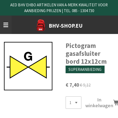
AED BHV EHBO ARTIKELEN VAN A-MERK KWALITEIT VOOR
Ga
AANBIEDING PRIJZEN | TEL. 085 - 1304 730
direct
naar
de
BHV-SHOP.EU
hoofdinhoud
Pictogram
gasafsluiter
bord 12x12cm
SUPERAANBIEDING
€ 7,40
€ 9,12
In
winkelwagen