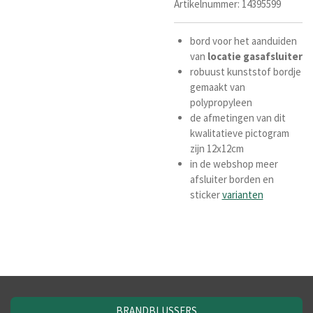
Artikelnummer:
14395599
bord voor het aanduiden
van
locatie
gasafsluiter
robuust kunststof bordje
gemaakt van
polypropyleen
de afmetingen van dit
kwalitatieve pictogram
zijn 12x12cm
in de webshop meer
afsluiter borden en
sticker
varianten
BRANDBLUSSERS