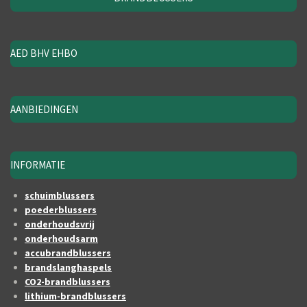
AED BHV EHBO
AANBIEDINGEN
INFORMATIE
schuimblussers
poederblussers
onderhoudsvrij
onderhoudsarm
accubrandblussers
brandslanghaspels
CO2-brandblussers
lithium-brandblussers