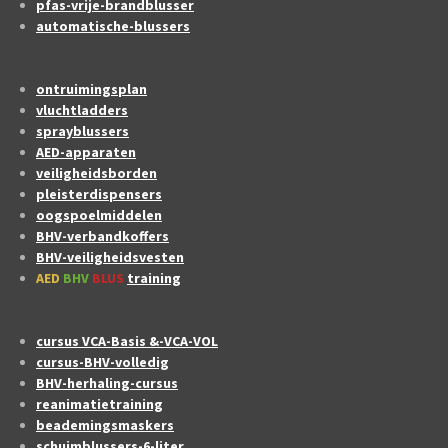
pfas-vrije-brandblusser
automatische-blussers
ontruimingsplan
vluchtladders
sprayblussers
AED-apparaten
veiligheidsborden
pleisterdispensers
oogspoelmiddelen
BHV-verbandkoffers
BHV-veiligheidsvesten
AED
BHV
BLUS
training
cursus VCA-Basis &-VCA-VOL
cursus-BHV-volledig
BHV-herhaling-cursus
reanimatietraining
beademingsmaskers
schuimblussers-6-liter