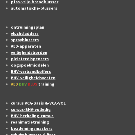
pfas-vrije-brandblusser
automatische-blussers
ontruimingsplan
vluchtladders
sprayblussers
AED-apparaten
veiligheidsborden
pleisterdispensers
oogspoelmiddelen
BHV-verbandkoffers
BHV-veiligheidsvesten
AED
BHV
BLUS
training
cursus VCA-Basis &-VCA-VOL
cursus-BHV-volledig
BHV-herhaling-cursus
reanimatietraining
beademingsmaskers
schuimblussers-6-liter