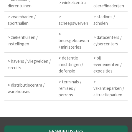
> winkelcentra
dierentuinen
olieraffinaderijen
> zwembaden /
>
> stadions /
sporthallen
scheepswerven
scholen
>
> ziekenhuizen /
> datacenters /
beursgebouwen
instellingen
cybercenters
/ ministeries
> detentie
> bij
> havens / vliegvelden /
inrichtingen /
evenementen /
circuits
defensie
exposities
> terminals /
>
> distributiecentra /
remises /
vakantieparken /
warehouses
perrons
attractieparken
BRANDBLUSSERS