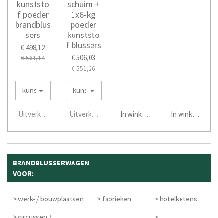
kunststo
schuim +
f poeder
1x6-kg
brandblus
poeder
sers
kunststo
f blussers
€ 498,12
€ 506,03
€ 561,14
€ 551,26
Uitverkocht
Uitverkocht
In winkelwagen
In winkelwage
BRANDBLUSSERWAGEN
VOOR:
> werk- / bouwplaatsen
> fabrieken
> hotelketens
> circussen /
>