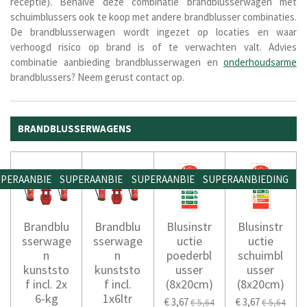
receptie). Behalve deze combinatie brandblusserwagen met
schuimblussers ook te koop met andere brandblusser combinaties.
De brandblusserwagen wordt ingezet op locaties en waar
verhoogd risico op brand is of te verwachten valt. Advies
combinatie aanbieding brandblusserwagen en
onderhoudsarme
brandblussers? Neem gerust contact op.
BRANDBLUSSERWAGENS
PERAANBIEDING
SUPERAANBIEDING
SUPERAANBIEDING
SUPERAANBIEDING
Brandblu
Brandblu
Blusinstr
Blusinstr
sserwage
sserwage
uctie
uctie
n
n
poederbl
schuimbl
kunststo
kunststo
usser
usser
f incl. 2x
f incl.
(8x20cm)
(8x20cm)
6-kg
1x6ltr
€ 3,67
€ 3,67
€ 5,64
€ 5,64