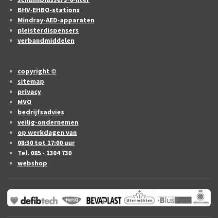
BHV-EHBO-stations
Mindray-AED-apparaten
pleisterdispensers
verbandmiddelen
copyright ©
sitemap
privacy
MVO
bedrijfsadvies
veilig-ondernemen
op werkdagen van
08:30 tot 17:00 uur
Tel. 085 - 1304 730
webshop