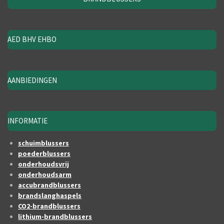
AED BHV EHBO
AANBIEDINGEN
INFORMATIE
schuimblussers
poederblussers
onderhoudsvrij
onderhoudsarm
accubrandblussers
brandslanghaspels
CO2-brandblussers
lithium-brandblussers