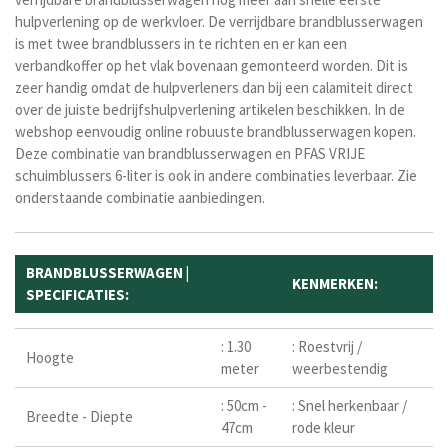
hulpverlening op de werkvloer.
De verrijdbare brandblusserwagen
is met twee brandblussers in te richten en er kan een
verbandkoffer op het vlak bovenaan gemonteerd worden. Dit is
zeer handig omdat de hulpverleners dan bij een calamiteit direct
over de juiste bedrijfshulpverlening artikelen beschikken. In de
webshop eenvoudig online robuuste brandblusserwagen kopen.
Deze combinatie van brandblusserwagen en PFAS VRIJE
schuimblussers 6-liter is ook in andere combinaties leverbaar. Zie
onderstaande combinatie aanbiedingen.
BRANDBLUSSERWAGEN |
KENMERKEN:
SPECIFICATIES:
: 1.30
: Roestvrij /
Hoogte
meter
weerbestendig
: 50cm -
: Snel herkenbaar /
Breedte - Diepte
47cm
rode kleur