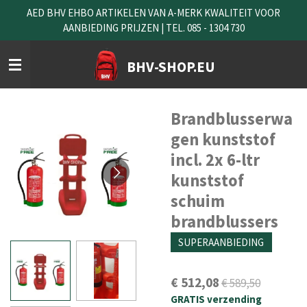
AED BHV EHBO ARTIKELEN VAN A-MERK KWALITEIT VOOR
Ga
AANBIEDING PRIJZEN | TEL. 085 - 1304 730
direct
naar
de
BHV-SHOP.EU
hoofdinhoud
Brandblusserwa
gen kunststof
incl. 2x 6-ltr
kunststof
schuim
brandblussers
SUPERAANBIEDING
€ 512,08
€ 589,50
GRATIS verzending