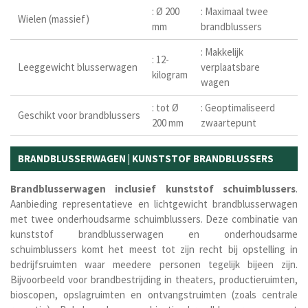
: Ø 200
: Maximaal twee
Wielen (massief)
mm
brandblussers
: Makkelijk
: 12-
Leeggewicht blusserwagen
verplaatsbare
kilogram
wagen
: tot Ø
: Geoptimaliseerd
Geschikt voor brandblussers
200 mm
zwaartepunt
BRANDBLUSSERWAGEN | KUNSTSTOF BRANDBLUSSERS
Brandblusserwagen
inclusief
kunststof
schuimblussers
.
Aanbieding representatieve en lichtgewicht brandblusserwagen
met twee onderhoudsarme schuimblussers. Deze combinatie van
kunststof brandblusserwagen en onderhoudsarme
schuimblussers komt het meest tot zijn recht bij opstelling in
bedrijfsruimten waar meedere personen tegelijk bijeen zijn.
Bijvoorbeeld voor brandbestrijding in theaters, productieruimten,
bioscopen, opslagruimten en ontvangstruimten (zoals centrale