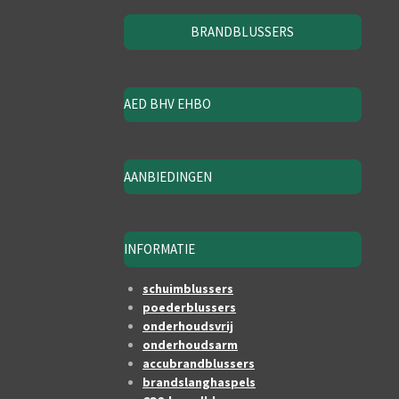
BRANDBLUSSERS
AED BHV EHBO
AANBIEDINGEN
INFORMATIE
schuimblussers
poederblussers
onderhoudsvrij
onderhoudsarm
accubrandblussers
brandslanghaspels