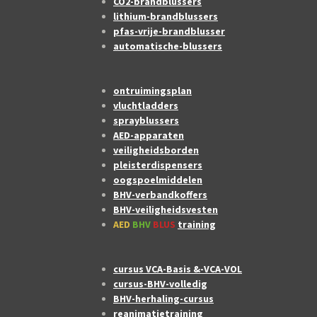
CO2-brandblussers
lithium-brandblussers
pfas-vrije-brandblusser
automatische-blussers
ontruimingsplan
vluchtladders
sprayblussers
AED-apparaten
veiligheidsborden
pleisterdispensers
oogspoelmiddelen
BHV-verbandkoffers
BHV-veiligheidsvesten
AED
BHV
BLUS
training
cursus VCA-Basis &-VCA-VOL
cursus-BHV-volledig
BHV-herhaling-cursus
reanimatietraining