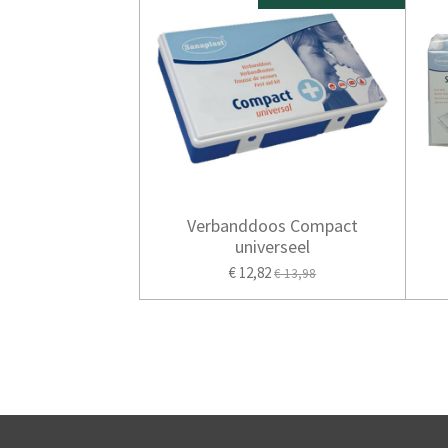
Verbanddoos Compact
universeel
€ 12,82
€ 13,98