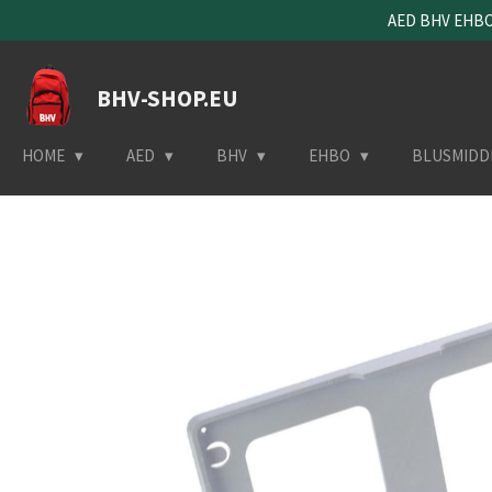
AED BHV EHBO 
Ga
direct
naar
BHV-SHOP.EU
de
hoofdinhoud
HOME
AED
BHV
EHBO
BLUSMIDD