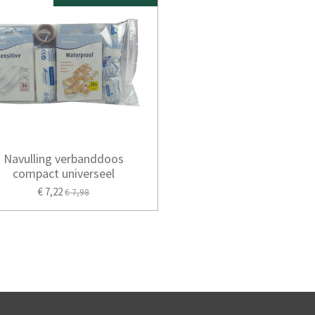
Navulling verbanddoos
compact universeel
€ 7,22
€ 7,98