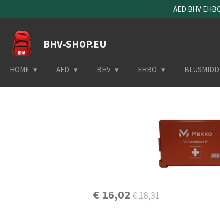
AED BHV EHBO 
Ga
direct
naar
BHV-SHOP.EU
de
hoofdinhoud
HOME
AED
BHV
EHBO
BLUSMIDD
€ 16,02
€ 18,31