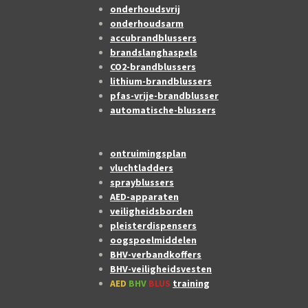
onderhoudsvrij
onderhoudsarm
accubrandblussers
brandslanghaspels
CO2-brandblussers
lithium-brandblussers
pfas-vrije-brandblusser
automatische-blussers
ontruimingsplan
vluchtladders
sprayblussers
AED-apparaten
veiligheidsborden
pleisterdispensers
oogspoelmiddelen
BHV-verbandkoffers
BHV-veiligheidsvesten
AED
BHV
BLUS
training