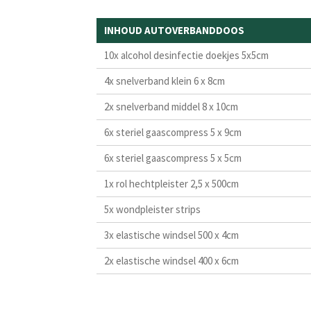
INHOUD AUTOVERBANDDOOS
10x alcohol desinfectie doekjes 5x5cm
4x snelverband klein 6 x 8cm
2x snelverband middel 8 x 10cm
6x steriel gaascompress 5 x 9cm
6x steriel gaascompress 5 x 5cm
1x rol hechtpleister 2,5 x 500cm
5x wondpleister strips
3x elastische windsel 500 x 4cm
2x elastische windsel 400 x 6cm