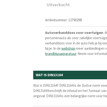
Uitverkocht
Artikelnummer:
12790298
Autoverbanddoos voor voertuigen
. 
personenauto als voor zakelijke voertuig
verbanddoos voor in de auto heb je bij e
bij je. In de
webshop
meer aanbiedingen v
brandblusapparatuur
. Neem voor informat
WAT IS DIN13164
Wat is DIN13164? DIN13164 is de Duitse norm voo
DIN13164 beschrijft de inhoud en het formaat van
ongeval. DIN13164 is een belangrijke norm voor he