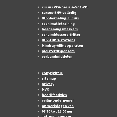
cursus VCA-Basis &-VCA-VOL
cursus-BHV-volledig
BHV-herhaling-cursus
reanimatietraining
beademingsmaskers
schuimblussers-6-liter
BHV-EHBO-stations
Mindray-AED-apparaten
pleisterdispensers
verbandmiddelen
copyright ©
sitemap
privacy
MVO
bedrijfsadvies
veilig-ondernemen
op werkdagen van
08:30 tot 17:00 uur
Tel. 085 - 1304 730