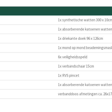
1x synthetische watten 300 x 10c
1x absorberende katoenen watte
1x driekante doek 96 x 126cm
1x mond op mond beademingsmas
6x veiligheidsspeld
1x verbandschaar 15cm
1x RVS pincet
1x absorberende katoenen watte
verbanddoos afmetingen ca. 26x1