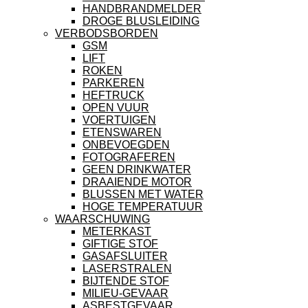
HANDBRANDMELDER
DROGE BLUSLEIDING
VERBODSBORDEN
GSM
LIFT
ROKEN
PARKEREN
HEFTRUCK
OPEN VUUR
VOERTUIGEN
ETENSWAREN
ONBEVOEGDEN
FOTOGRAFEREN
GEEN DRINKWATER
DRAAIENDE MOTOR
BLUSSEN MET WATER
HOGE TEMPERATUUR
WAARSCHUWING
METERKAST
GIFTIGE STOF
GASAFSLUITER
LASERSTRALEN
BIJTENDE STOF
MILIEU-GEVAAR
ASBESTGEVAAR