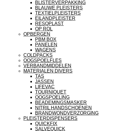
BLISTERVERPAKKING
BLAUWE PLEISTERS
TEXTIELPLEISTERS
EILANDPLEISTER
RESQPLAST
OP ROL
OPBERGEN
PBM BOX
PANELEN
WAGENS
COLDPACKS
OOGSPOELFLES
VERBANDMIDDELEN
MATERIALEN DIVERS
TAS
JASSEN
LIFEVAC
TOURNIQUET
OOGSPOELING
BEADEMINGSMASKER
NITRIL HANDSCHOENEN
BRANDWONDVERZORGING
PLEISTERDISPENSERS
QUICKFIX
SALVEQUICK