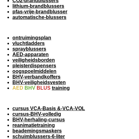
CO2-brandblussers
lithium-brandblussers
pfas-vrije-brandblusser
automatische-blussers
ontruimingsplan
vluchtladders
sprayblussers
AED-apparaten
veiligheidsborden
pleisterdispensers
oogspoelmiddelen
BHV-verbandkoffers
BHV-veiligheidsvesten
AED
BHV
BLUS
training
cursus VCA-Basis &-VCA-VOL
cursus-BHV-volledig
BHV-herhaling-cursus
reanimatietraining
beademingsmaskers
schuimblussers-6-liter