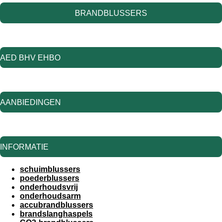
BRANDBLUSSERS
AED BHV EHBO
AANBIEDINGEN
INFORMATIE
schuimblussers
poederblussers
onderhoudsvrij
onderhoudsarm
accubrandblussers
brandslanghaspels