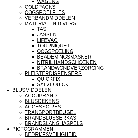
WAGENS
COLDPACKS
OOGSPOELFLES
VERBANDMIDDELEN
MATERIALEN DIVERS
TAS
JASSEN
LIFEVAC
TOURNIQUET
OOGSPOELING
BEADEMINGSMASKER
NITRIL HANDSCHOENEN
BRANDWONDVERZORGING
PLEISTERDISPENSERS
QUICKFIX
SALVEQUICK
BLUSMIDDELEN
ACCUBRAND
BLUSDEKENS
ACCESSOIRES
TRANSPORTBEUGEL
BRANDBLUSSERKAST
BRANDSLANGHASPELS
PICTOGRAMMEN
BEDRIJFSVEILIGHEID