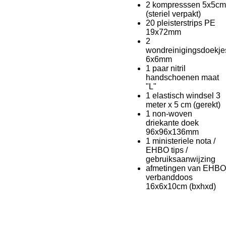
2 kompresssen 5x5cm
(steriel verpakt)
20 pleisterstrips PE
19x72mm
2
wondreinigingsdoekje
6x6mm
1 paar nitril
handschoenen maat
"L"
1 elastisch windsel 3
meter x 5 cm (gerekt)
1 non-woven
driekante doek
96x96x136mm
1 ministeriele nota /
EHBO tips /
gebruiksaanwijzing
afmetingen van EHBO
verbanddoos
16x6x10cm (bxhxd)