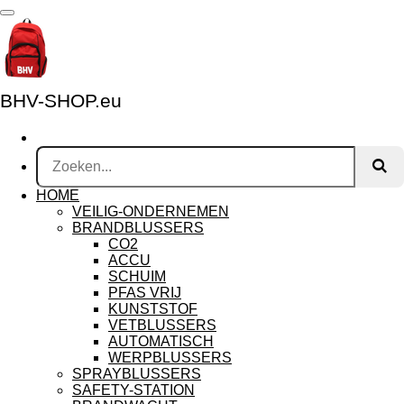
Ga
direct
naar
de
hoofdinhoud
BHV-SHOP.eu
HOME
VEILIG-ONDERNEMEN
BRANDBLUSSERS
CO2
ACCU
SCHUIM
PFAS VRIJ
KUNSTSTOF
VETBLUSSERS
AUTOMATISCH
WERPBLUSSERS
SPRAYBLUSSERS
SAFETY-STATION