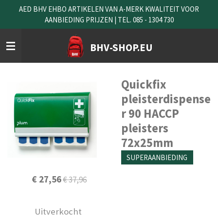
AED BHV EHBO ARTIKELEN VAN A-MERK KWALITEIT VOOR
Ga
AANBIEDING PRIJZEN | TEL. 085 - 1304 730
direct
naar
de
BHV-SHOP.EU
hoofdinhoud
Quickfix
pleisterdispense
r 90 HACCP
pleisters
72x25mm
SUPERAANBIEDING
€ 27,56
€ 37,96
Uitverkocht