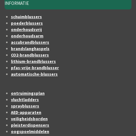
INFORMATIE
schuimblussers
poederblussers
onderhoudsvrij
onderhoudsarm
accubrandblussers
brandslanghaspels
CO2-brandblussers
lithium-brandblussers
pfas-vrije-brandblusser
automatische-blussers
ontruimingsplan
vluchtladders
sprayblussers
AED-apparaten
veiligheidsborden
pleisterdispensers
oogspoelmiddelen