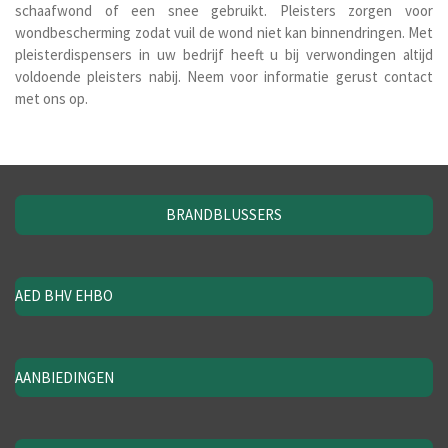
schaafwond of een snee gebruikt. Pleisters zorgen voor
wondbescherming zodat vuil de wond niet kan binnendringen. Met
pleisterdispensers in uw bedrijf heeft u bij verwondingen altijd
voldoende pleisters nabij. Neem voor informatie gerust contact
met ons op.
BRANDBLUSSERS
AED BHV EHBO
AANBIEDINGEN