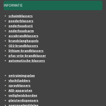
INFORMATIE
schuimblussers
poederblussers
onderhoudsvrij
onderhoudsarm
accubrandblussers
brandslanghaspels
CO2-brandblussers
lithium-brandblussers
pfas-vrije-brandblusser
automatische-blussers
ontruimingsplan
vluchtladders
sprayblussers
AED-apparaten
veiligheidsborden
pleisterdispensers
oogspoelmiddelen