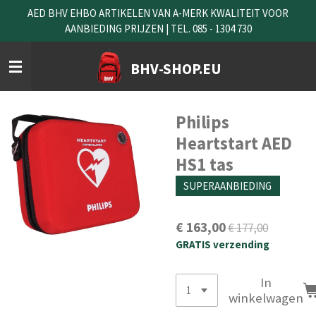
AED BHV EHBO ARTIKELEN VAN A-MERK KWALITEIT VOOR
Ga
AANBIEDING PRIJZEN | TEL. 085 - 1304 730
direct
naar
de
BHV-SHOP.EU
hoofdinhoud
Philips
Heartstart AED
HS1 tas
SUPERAANBIEDING
€ 163,00
€ 177,00
GRATIS verzending
In
winkelwagen