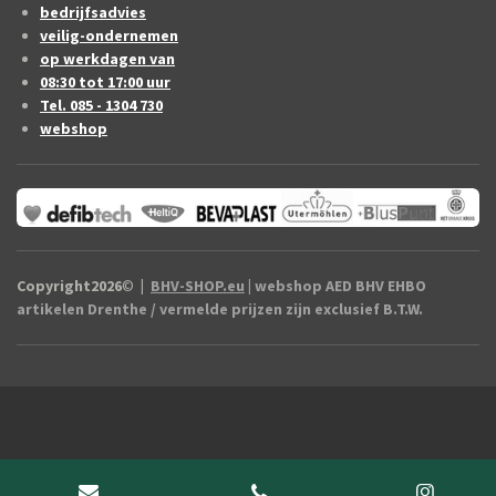
bedrijfsadvies
veilig-ondernemen
op werkdagen van
08:30 tot 17:00 uur
Tel. 085 - 1304 730
webshop
Copyright2026
©
|
BHV-SHOP.eu
| webshop AED BHV EHBO
artikelen Drenthe / vermelde prijzen zijn exclusief B.T.W.