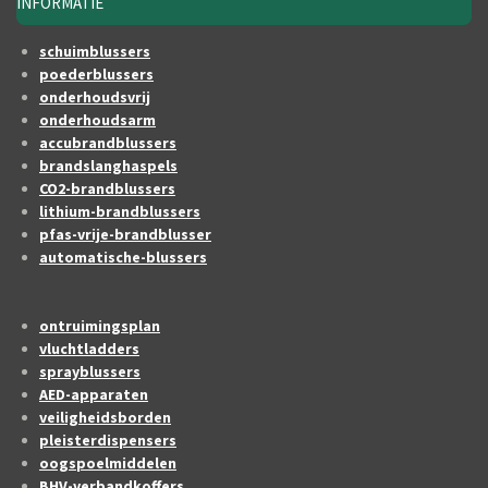
INFORMATIE
schuimblussers
poederblussers
onderhoudsvrij
onderhoudsarm
accubrandblussers
brandslanghaspels
CO2-brandblussers
lithium-brandblussers
pfas-vrije-brandblusser
automatische-blussers
ontruimingsplan
vluchtladders
sprayblussers
AED-apparaten
veiligheidsborden
pleisterdispensers
oogspoelmiddelen
BHV-verbandkoffers