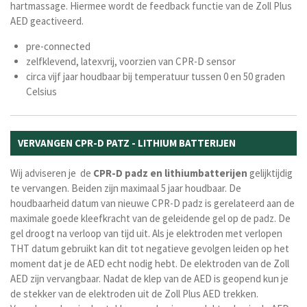
hartmassage. Hiermee wordt de feedback functie van de Zoll Plus
AED geactiveerd.
pre-connected
zelfklevend, latexvrij, voorzien van CPR-D sensor
circa vijf jaar houdbaar bij temperatuur tussen 0 en 50 graden
Celsius
VERVANGEN CPR-D PATZ - LITHIUM BATTERIJEN
Wij adviseren je de
CPR-D padz
en
lithiumbatterijen
gelijktijdig
te vervangen. Beiden zijn maximaal 5 jaar houdbaar. De
houdbaarheid datum van nieuwe CPR-D padz is gerelateerd aan de
maximale goede kleefkracht van de geleidende gel op de padz. De
gel droogt na verloop van tijd uit. Als je elektroden met verlopen
THT datum gebruikt kan dit tot negatieve gevolgen leiden op het
moment dat je de AED echt nodig hebt. De elektroden van de Zoll
AED zijn vervangbaar. Nadat de klep van de AED is geopend kun je
de stekker van de elektroden uit de Zoll Plus AED trekken.