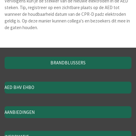
Vervolgens kun je de stekker van de nieuwe elektroden in de AED
steken. Tip, registreer op een zichtbare plaats op de AED tot
wanneer de houdbaarheid datum van de CPR-D padz elektroden
geldig is. Op deze manier kunnen collega's en bezoekers dit mee in
de gaten houden.
BRANDBLUSSERS
AED BHV EHBO
AANBIEDINGEN