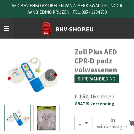
AED BHV EHBO ARTIKELEN VAN A-MERK KWALITEIT VOOR
Ga
AANBIEDING PRIJZEN | TEL. 085 - 1304 730
direct
naar
de
BHV-SHOP.EU
hoofdinhoud
Zoll Plus AED
CPR-D padz
volwassenen
SUPERAANBIEDING
€ 152,16
€ 163,99
GRATIS verzending
In
winkelwagen