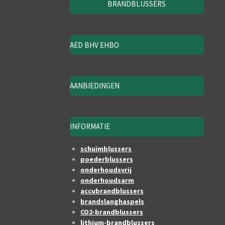
BRANDBLUSSERS
AED BHV EHBO
AANBIEDINGEN
INFORMATIE
schuimblussers
poederblussers
onderhoudsvrij
onderhoudsarm
accubrandblussers
brandslanghaspels
CO2-brandblussers
lithium-brandblussers