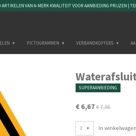
ARTIKELEN VAN A-MERK KWALITEIT VOOR AANBIEDING PRIJZEN | TEL. 
ELEN
PICTOGRAMMEN
VERBANDKOFFERS
AA
Waterafslui
SUPERAANBIEDING
€ 6,67
€ 7,86
In winkelwage