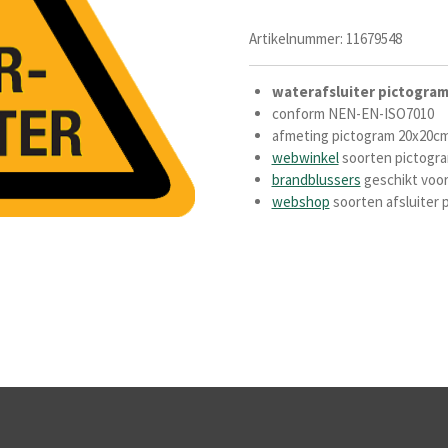
Artikelnummer:
11679548
waterafsluiter pictogram
conform NEN-EN-ISO7010
afmeting pictogram 20x20c
webwinkel
soorten pictogr
brandblussers
geschikt voo
webshop
soorten afsluiter