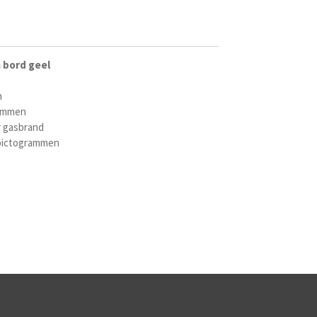
 bord geel
m
ammen
r gasbrand
 pictogrammen