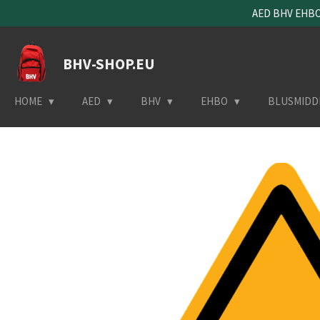
AED BHV EHBO 
Ga
direct
naar
BHV-SHOP.EU
de
hoofdinhoud
HOME
AED
BHV
EHBO
BLUSMIDD