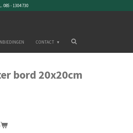
085 - 1304 730
NBIEDINGEN
CONTACT
ter bord 20x20cm
n