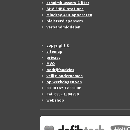
schuimblussers-6-liter
BHV-EHBO-stations
Mindray-AED-apparaten
pleisterdispensers
verbandmiddelen
copyright ©
sitemap
privacy
MVO
bedrijfsadvies
veilig-ondernemen
op werkdagen van
08:30 tot 17:00 uur
Tel. 085 - 1304 730
webshop