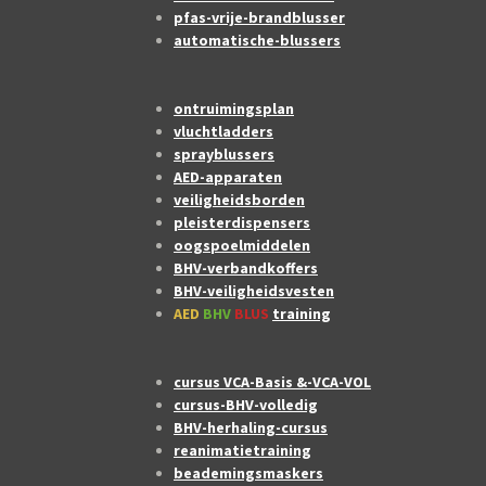
pfas-vrije-brandblusser
automatische-blussers
ontruimingsplan
vluchtladders
sprayblussers
AED-apparaten
veiligheidsborden
pleisterdispensers
oogspoelmiddelen
BHV-verbandkoffers
BHV-veiligheidsvesten
AED
BHV
BLUS
training
cursus VCA-Basis &-VCA-VOL
cursus-BHV-volledig
BHV-herhaling-cursus
reanimatietraining
beademingsmaskers