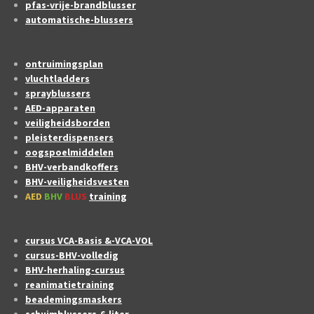
pfas-vrije-brandblusser
automatische-blussers
ontruimingsplan
vluchtladders
sprayblussers
AED-apparaten
veiligheidsborden
pleisterdispensers
oogspoelmiddelen
BHV-verbandkoffers
BHV-veiligheidsvesten
AED
BHV
BLUS
training
cursus VCA-Basis &-VCA-VOL
cursus-BHV-volledig
BHV-herhaling-cursus
reanimatietraining
beademingsmaskers
schuimblussers-6-liter