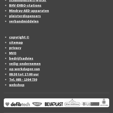
BHV-EHBO-stations
Mindray-AED-apparaten
pleisterdispensers
verbandmiddelen
copyright ©
sitemap
privacy
MVO
bedrijfsadvies
veilig-ondernemen
op werkdagen van
08:30 tot 17:00 uur
Tel. 085 - 1304 730
webshop