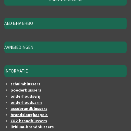
AED BHV EHBO
AANBIEDINGEN
INFORMATIE
schuimblussers
poederblussers
onderhoudsvrij
onderhoudsarm
accubrandblussers
brandslanghaspels
CO2-brandblussers
lithium-brandblussers