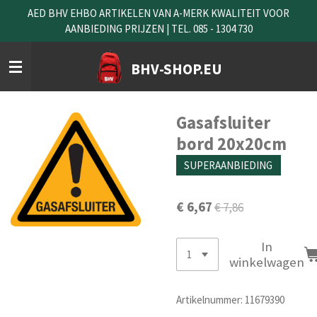
AED BHV EHBO ARTIKELEN VAN A-MERK KWALITEIT VOOR
Ga
AANBIEDING PRIJZEN | TEL. 085 - 1304 730
direct
naar
de
BHV-SHOP.EU
hoofdinhoud
Gasafsluiter
bord 20x20cm
SUPERAANBIEDING
€ 6,67
€ 7,86
In
winkelwagen
Artikelnummer:
11679390