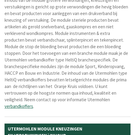
inhoud van de module grotere verwondingen, kneuzingen en
verstuikingen is gericht op grote verwondingen die hevig bloeden
en bevat producten voor aanleggen van een drukverband bij
kneuzing of verstuiking. De module steriele producten bevat
artikelen als gerold snelverband, gaaskompres en een niet
verklevend wondkompres. Module instrumenten & extra
producten bevat verbandschaar, splinterpincet en tekenpincet.
Module de stop de bloeding bevat producten die een bloeding
stoppen.
Door het toevoegen van een branche module maak je de
Utermohlen verbandkoffer type HeltiQ branchespecifiek. De
branchespecifieke modules zijn de module Sport, Kinderopvang,
HACCP en Bouw en Industrie. De inhoud van de Utermohlen type
HeltiQ verbandkoffers bevatten letselgerichte modules die prima
aan de richtlijnen van het Oranje Kruis voldoen. U kunt
vertrouwen op de hoogste normen qua inhoud, kwaliteit en
veiligheid.
Neem contact op voor informatie Utermohlen
verbandkoffers
.
UTERMOHLEN MODULE KNEUZINGEN