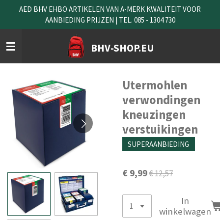
AED BHV EHBO ARTIKELEN VAN A-MERK KWALITEIT VOOR
Ga
AANBIEDING PRIJZEN | TEL. 085 - 1304 730
direct
naar
de
BHV-SHOP.EU
hoofdinhoud
Utermohlen
verwondingen
kneuzingen
verstuikingen
SUPERAANBIEDING
€ 9,99
€ 12,57
In
winkelwagen