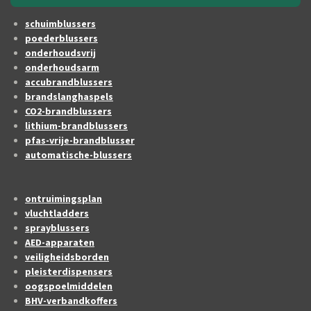
schuimblussers
poederblussers
onderhoudsvrij
onderhoudsarm
accubrandblussers
brandslanghaspels
CO2-brandblussers
lithium-brandblussers
pfas-vrije-brandblusser
automatische-blussers
ontruimingsplan
vluchtladders
sprayblussers
AED-apparaten
veiligheidsborden
pleisterdispensers
oogspoelmiddelen
BHV-verbandkoffers