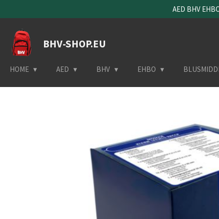
AED BHV EHBO 
Ga
direct
naar
BHV-SHOP.EU
de
hoofdinhoud
HOME
AED
BHV
EHBO
BLUSMIDD