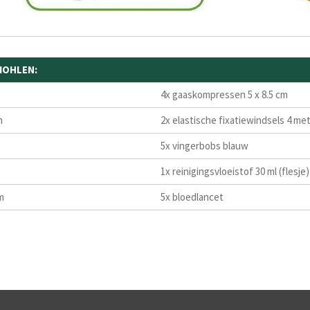
MOHLEN:
4x gaaskompressen 5 x 8.5 cm
n
2x elastische fixatiewindsels 4 met
5x vingerbobs blauw
1x reinigingsvloeistof 30 ml (flesje)
m
5x bloedlancet