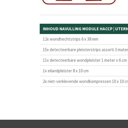
INHOUD NAVULLING MODULE HACCP | UTER
12x wondhechtstrips 6 x 38 mm
15x detecteerbare pleisterstrips assorti 3 mate
11x detecteerbare wondpleister 1 meter x 6 cm
1x eilandpleister 8 x 10 cm
2x niet-verklevende wondkompressen 10 x 10 c