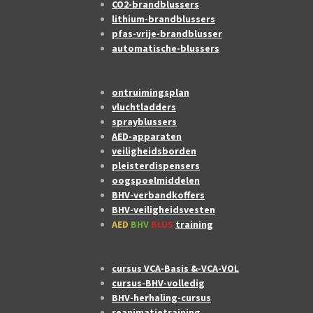
CO2-brandblussers
lithium-brandblussers
pfas-vrije-brandblusser
automatische-blussers
ontruimingsplan
vluchtladders
sprayblussers
AED-apparaten
veiligheidsborden
pleisterdispensers
oogspoelmiddelen
BHV-verbandkoffers
BHV-veiligheidsvesten
AED
BHV
BLUS
training
cursus VCA-Basis &-VCA-VOL
cursus-BHV-volledig
BHV-herhaling-cursus
reanimatietraining