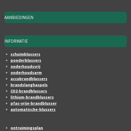
AANBIEDINGEN
INFORMATIE
schuimblussers
poederblussers
onderhoudsvrij
onderhoudsarm
accubrandblussers
brandslanghaspels
CO2-brandblussers
lithium-brandblussers
pfas-vrije-brandblusser
automatische-blussers
ontruimingsplan