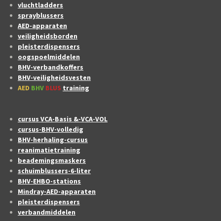
vluchtladders
sprayblussers
AED-apparaten
veiligheidsborden
pleisterdispensers
oogspoelmiddelen
BHV-verbandkoffers
BHV-veiligheidsvesten
AED
BHV
BLUS
training
cursus VCA-Basis &-VCA-VOL
cursus-BHV-volledig
BHV-herhaling-cursus
reanimatietraining
beademingsmaskers
schuimblussers-6-liter
BHV-EHBO-stations
Mindray-AED-apparaten
pleisterdispensers
verbandmiddelen