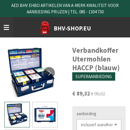
AED BHV EHBO ARTIKELEN VAN A-MERK KWALITEIT VOOR
Ga
AANBIEDING PRIJZEN | TEL. 085 - 1304 730
direct
naar
de
BHV-SHOP.EU
hoofdinhoud
Verbandkoffer
Utermohlen
HACCP (blauw)
SUPERAANBIEDING
€ 89,32
€ 98,62
aanbieding