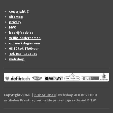
copyright ©
sitemap
privacy
MVO
bedrijfsadvies
veilig-ondernemen
op werkdagen van
08:30 tot 17:00 uur
Tel. 085 - 1304 730
webshop
Copyright2026
©
|
BHV-SHOP.eu
| webshop AED BHV EHBO
artikelen Drenthe / vermelde prijzen zijn exclusief B.T.W.