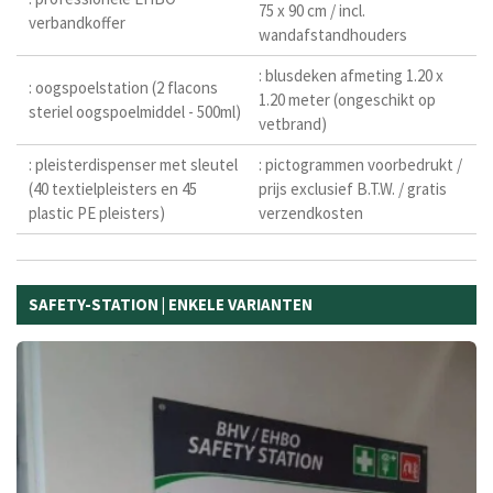
75 x 90 cm / incl.
verbandkoffer
wandafstandhouders
: blusdeken afmeting 1.20 x
: oogspoelstation (2 flacons
1.20 meter (ongeschikt op
steriel oogspoelmiddel - 500ml)
vetbrand)
: pleisterdispenser met sleutel
: pictogrammen voorbedrukt /
(40 textielpleisters en 45
prijs exclusief B.T.W. / gratis
plastic PE pleisters)
verzendkosten
SAFETY-STATION | ENKELE VARIANTEN