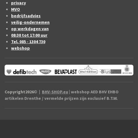
privacy
MVO
bedrijfsadvies
veilig-ondernemen
op werkdagen van
08:30 tot 17:00 uur
Tel. 085 - 1304 730
webshop
Copyright2026
©
|
BHV-SHOP.eu
| webshop AED BHV EHBO
artikelen Drenthe / vermelde prijzen zijn exclusief B.T.W.