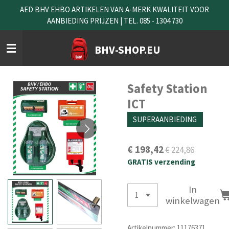
AED BHV EHBO ARTIKELEN VAN A-MERK KWALITEIT VOOR
Ga
AANBIEDING PRIJZEN | TEL. 085 - 1304 730
direct
naar
de
BHV-SHOP.EU
hoofdinhoud
Safety Station
ICT
SUPERAANBIEDING
€ 198,42
€ 224,86
GRATIS verzending
In
winkelwagen
Artikelnummer:
11176371