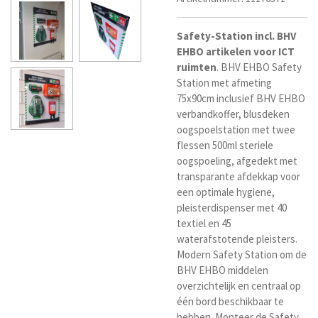
Safety-Station incl. BHV
EHBO artikelen voor ICT
ruimten
. BHV EHBO Safety
Station met afmeting
75x90cm inclusief BHV EHBO
verbandkoffer, blusdeken
oogspoelstation met twee
flessen 500ml steriele
oogspoeling, afgedekt met
transparante afdekkap voor
een optimale hygiene,
pleisterdispenser met
40
textiel en 45
waterafstotende pleisters.
Modern Safety Station om de
BHV EHBO middelen
overzichtelijk en centraal op
één bord beschikbaar te
hebben. Monteer de Safety