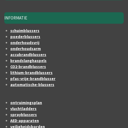
INFORMATIE
schuimblussers
poederblussers
onderhoudsvrij
onderhoudsarm
accubrandblussers
brandslanghaspels
CO2-brandblussers
lithium-brandblussers
pfas-vrije-brandblusser
automatische-blussers
ontruimingsplan
vluchtladders
sprayblussers
AED-apparaten
veiligheidsborden