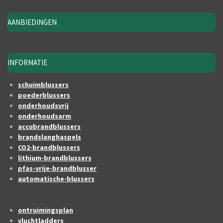
AANBIEDINGEN
INFORMATIE
schuimblussers
poederblussers
onderhoudsvrij
onderhoudsarm
accubrandblussers
brandslanghaspels
CO2-brandblussers
lithium-brandblussers
pfas-vrije-brandblusser
automatische-blussers
ontruimingsplan
vluchtladders