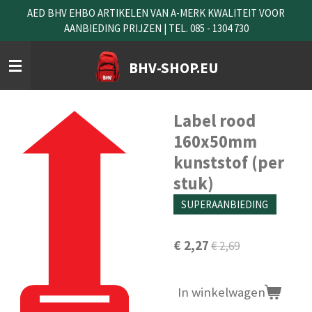
AED BHV EHBO ARTIKELEN VAN A-MERK KWALITEIT VOOR
Ga
AANBIEDING PRIJZEN | TEL. 085 - 1304 730
direct
naar
de
BHV-SHOP.EU
hoofdinhoud
Label rood
160x50mm
kunststof (per
stuk)
SUPERAANBIEDING
€ 2,27
€ 2,69
In winkelwagen