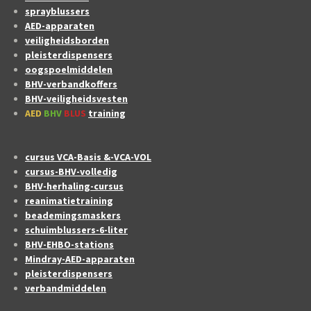
sprayblussers
AED-apparaten
veiligheidsborden
pleisterdispensers
oogspoelmiddelen
BHV-verbandkoffers
BHV-veiligheidsvesten
AED
BHV
BLUS
training
cursus VCA-Basis &-VCA-VOL
cursus-BHV-volledig
BHV-herhaling-cursus
reanimatietraining
beademingsmaskers
schuimblussers-6-liter
BHV-EHBO-stations
Mindray-AED-apparaten
pleisterdispensers
verbandmiddelen