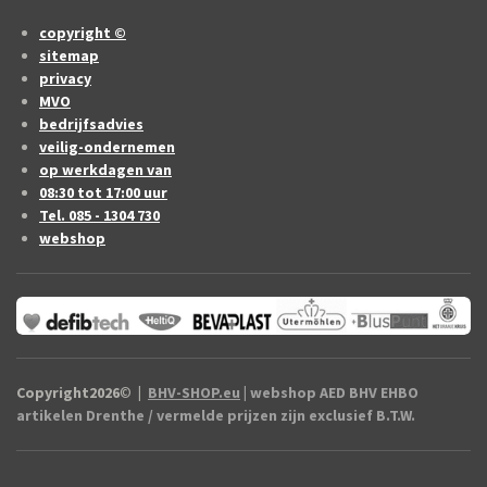
copyright ©
sitemap
privacy
MVO
bedrijfsadvies
veilig-ondernemen
op werkdagen van
08:30 tot 17:00 uur
Tel. 085 - 1304 730
webshop
Copyright2026
©
|
BHV-SHOP.eu
| webshop AED BHV EHBO
artikelen Drenthe / vermelde prijzen zijn exclusief B.T.W.