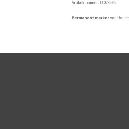
Artikelnummer:
11073535
Permanent
marker
voor besch