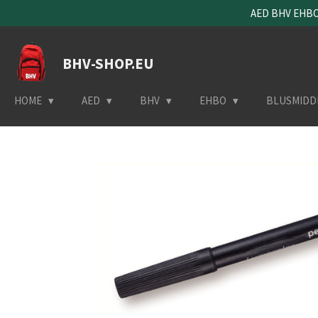
AED BHV EHBO 
Ga
direct
naar
BHV-SHOP.EU
de
hoofdinhoud
HOME
AED
BHV
EHBO
BLUSMIDD