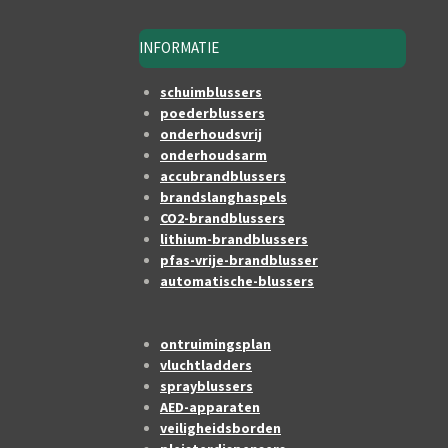
INFORMATIE
schuimblussers
poederblussers
onderhoudsvrij
onderhoudsarm
accubrandblussers
brandslanghaspels
CO2-brandblussers
lithium-brandblussers
pfas-vrije-brandblusser
automatische-blussers
ontruimingsplan
vluchtladders
sprayblussers
AED-apparaten
veiligheidsborden