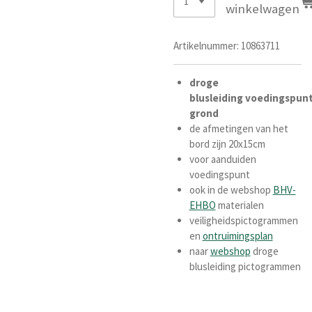
winkelwagen
Artikelnummer:
10863711
droge
blusleiding
voedingspun
grond
de afmetingen van het
bord zijn 20x15cm
voor aanduiden
voedingspunt
ook in de webshop
BHV-
EHBO
materialen
veiligheidspictogrammen
en
ontruimingsplan
naar
webshop
droge
blusleiding pictogrammen