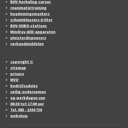
BHV-herhaling-cursus
reanimatietraining
beademingsmaskers
schuimblussers-6-liter
BHV-EHBO-stations
Mindray-AED-apparaten
pleisterdispensers
verbandmiddelen
copyright ©
sitemap
privacy
MVO
bedrijfsadvies
veilig-ondernemen
op werkdagen van
08:30 tot 17:00 uur
Tel. 085 - 1304 730
webshop