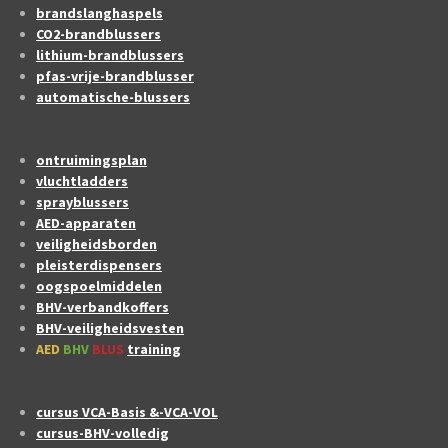
brandslanghaspels
CO2-brandblussers
lithium-brandblussers
pfas-vrije-brandblusser
automatische-blussers
ontruimingsplan
vluchtladders
sprayblussers
AED-apparaten
veiligheidsborden
pleisterdispensers
oogspoelmiddelen
BHV-verbandkoffers
BHV-veiligheidsvesten
AED
BHV
BLUS
training
cursus VCA-Basis &-VCA-VOL
cursus-BHV-volledig