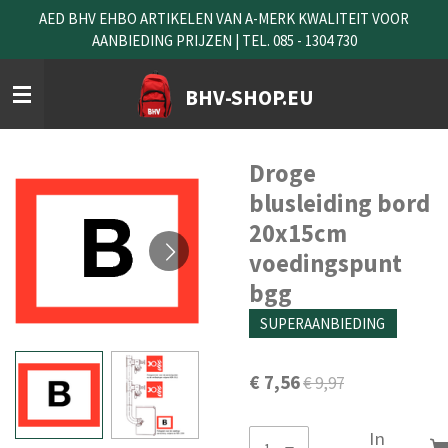
AED BHV EHBO ARTIKELEN VAN A-MERK KWALITEIT VOOR
Ga
AANBIEDING PRIJZEN | TEL. 085 - 1304 730
direct
naar
de
BHV-SHOP.EU
hoofdinhoud
Droge
blusleiding bord
20x15cm
voedingspunt
bgg
SUPERAANBIEDING
€ 7,56
€ 9,97
In