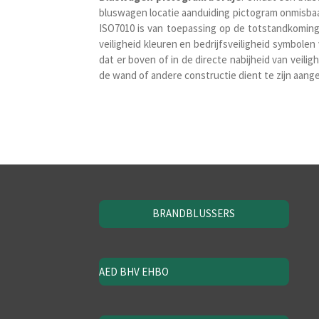
bluswagen locatie aanduiding pictogram onmisbaar
ISO7010 is van toepassing op de totstandkoming
veiligheid kleuren en bedrijfsveiligheid symbole
dat er boven of in de directe nabijheid van vei
de wand of andere constructie dient te zijn aang
BRANDBLUSSERS
AED BHV EHBO