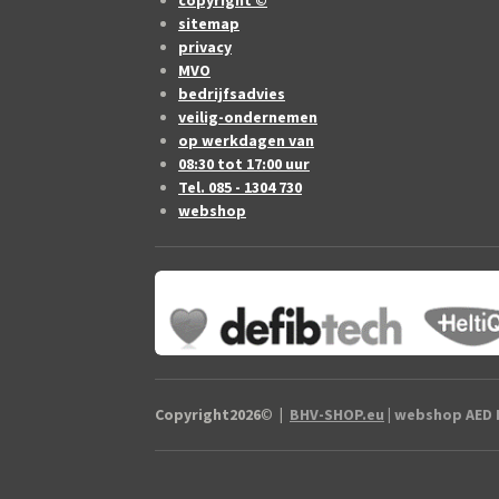
copyright ©
sitemap
privacy
MVO
bedrijfsadvies
veilig-ondernemen
op werkdagen van
08:30 tot 17:00 uur
Tel. 085 - 1304 730
webshop
Copyright2026
©
|
BHV-SHOP.eu
| webshop AED B