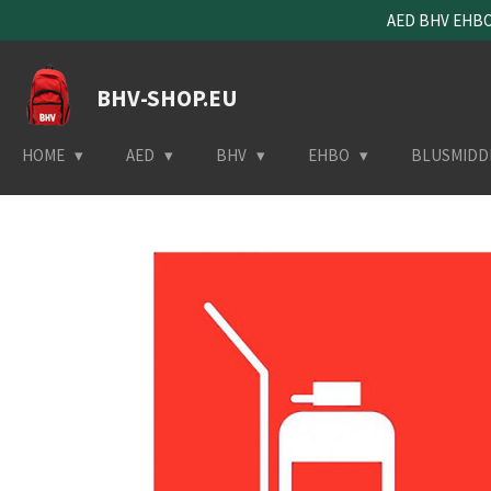
AED BHV EHBO 
Ga
direct
naar
BHV-SHOP.EU
de
hoofdinhoud
HOME
AED
BHV
EHBO
BLUSMIDD