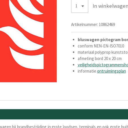
In winkelwage
Artikelnummer:
10862469
bluswagen pictogram bo
conform NEN-EN-ISO7010
materiaal polyprop kunststo
afmeting bord 20 x 20 cm
veiligheidspictogrammensh
informatie
ontruimingsplan
wagen bij brandbestrijding in grote loodsen, terminals en ook grote bu