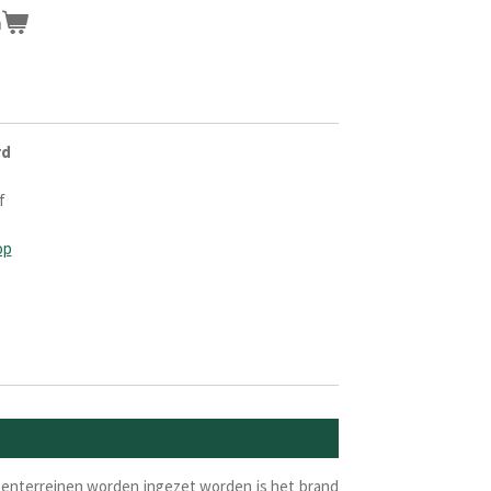
n
rd
f
op
itenterreinen worden ingezet worden is het brand