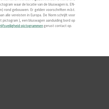
ictogram waar de locatie van de bluswagen is. EN-
en) rond gebouwen. Er gelden voorschriften m.
b.t.
an alle vereisten in
Europa.
De Norm schrijft voor
nt pictogram ), een bluswagen aanduiding bord op
rijfsveiligheid-pictogrammen
gerust contact op.