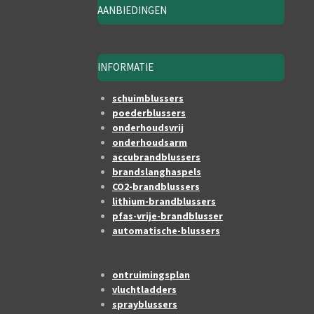
AANBIEDINGEN
INFORMATIE
schuimblussers
poederblussers
onderhoudsvrij
onderhoudsarm
accubrandblussers
brandslanghaspels
CO2-brandblussers
lithium-brandblussers
pfas-vrije-brandblusser
automatische-blussers
ontruimingsplan
vluchtladders
sprayblussers