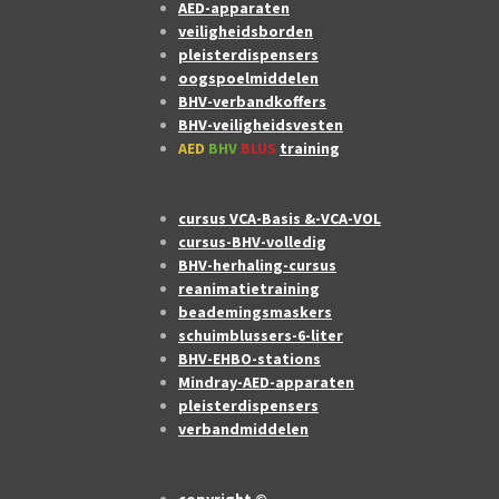
AED-apparaten
veiligheidsborden
pleisterdispensers
oogspoelmiddelen
BHV-verbandkoffers
BHV-veiligheidsvesten
AED
BHV
BLUS
training
cursus VCA-Basis &-VCA-VOL
cursus-BHV-volledig
BHV-herhaling-cursus
reanimatietraining
beademingsmaskers
schuimblussers-6-liter
BHV-EHBO-stations
Mindray-AED-apparaten
pleisterdispensers
verbandmiddelen