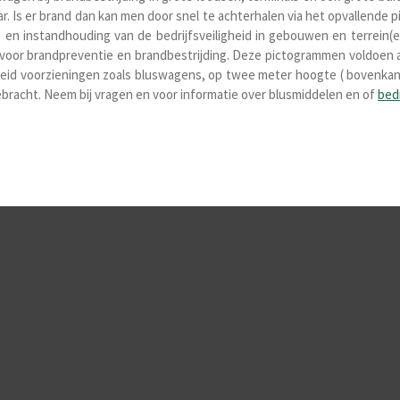
. Is er brand dan kan men door snel te achterhalen via het opvallende p
 en instandhouding van de bedrijfsveiligheid in gebouwen en terrein(
n voor brandpreventie en brandbestrijding. Deze pictogrammen voldoen a
ligheid voorzieningen zoals bluswagens, op twee meter hoogte ( bovenka
ebracht. Neem bij vragen en voor informatie over blusmiddelen en of
bed