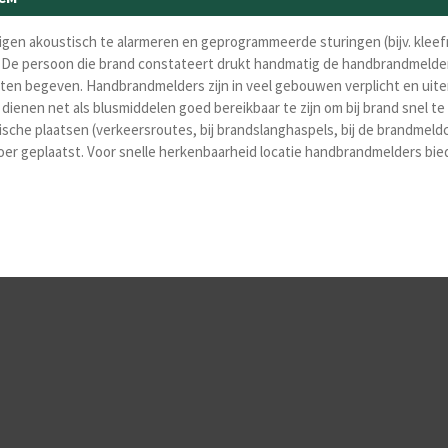
gen akoustisch te alarmeren en geprogrammeerde sturingen (bijv. kleef
 De persoon die brand constateert drukt
handmatig de handbrandmelder 
uiten begeven. Handbrandmelders zijn in veel gebouwen verplicht en uite
dienen net als blusmiddelen goed bereikbaar te
zijn om bij brand snel 
he plaatsen (verkeersroutes, bij brandslanghaspels, bij de brandmeldc
oer geplaatst. Voor snelle herkenbaarheid locatie handbrandmelders bi