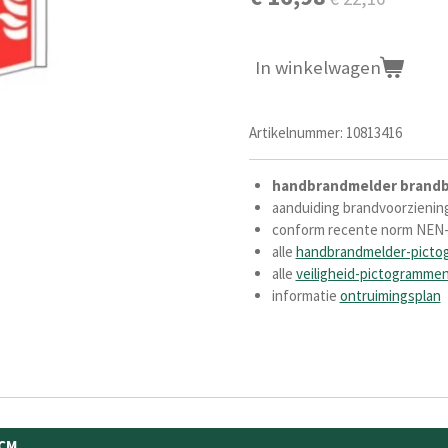
In winkelwagen
Artikelnummer:
10813416
handbrandmelder
brandb
aanduiding brandvoorzienin
conform recente norm NEN
alle
handbrandmelder-pict
alle
veiligheid-pictogramme
informatie
ontruimingsplan
CM