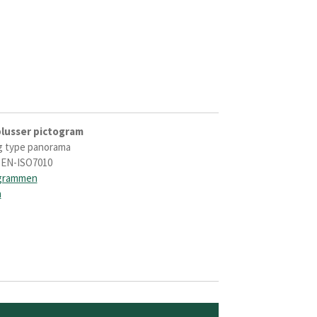
lusser pictogram
g type panorama
-EN-ISO7010
ogrammen
n