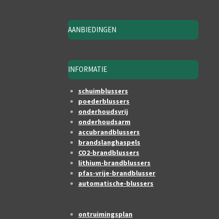
AANBIEDINGEN
INFORMATIE
schuimblussers
poederblussers
onderhoudsvrij
onderhoudsarm
accubrandblussers
brandslanghaspels
CO2-brandblussers
lithium-brandblussers
pfas-vrije-brandblusser
automatische-blussers
ontruimingsplan