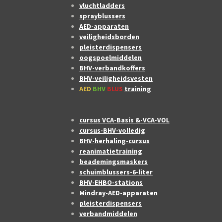
vluchtladders
sprayblussers
AED-apparaten
veiligheidsborden
pleisterdispensers
oogspoelmiddelen
BHV-verbandkoffers
BHV-veiligheidsvesten
AED
BHV
BLUS
training
cursus VCA-Basis &-VCA-VOL
cursus-BHV-volledig
BHV-herhaling-cursus
reanimatietraining
beademingsmaskers
schuimblussers-6-liter
BHV-EHBO-stations
Mindray-AED-apparaten
pleisterdispensers
verbandmiddelen