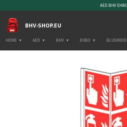
AED BHV EHBO 
Ga
direct
naar
BHV-SHOP.EU
de
hoofdinhoud
HOME
AED
BHV
EHBO
BLUSMIDD