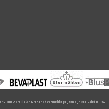
HV EHBO artikelen Drenthe / vermelde prijzen zijn exclusief B.T.W.