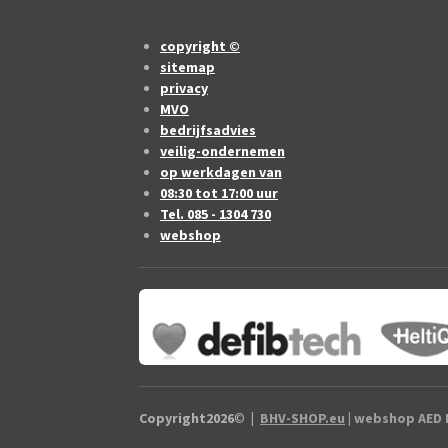
copyright ©
sitemap
privacy
MVO
bedrijfsadvies
veilig-ondernemen
op werkdagen van
08:30 tot 17:00 uur
Tel. 085 - 1304 730
webshop
Copyright2026
©
|
BHV-SHOP.eu
| webshop AED B