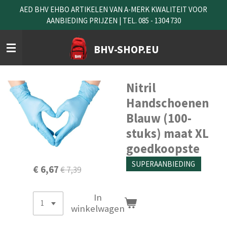
AED BHV EHBO ARTIKELEN VAN A-MERK KWALITEIT VOOR
Ga
AANBIEDING PRIJZEN | TEL. 085 - 1304 730
direct
naar
de
BHV-SHOP.EU
hoofdinhoud
Nitril
Handschoenen
Blauw (100-
stuks) maat XL
goedkoopste
SUPERAANBIEDING
€ 6,67
€ 7,39
In
winkelwagen