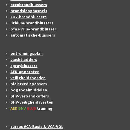
accubrandblussers
brandslanghaspels
CO2-brandblussers
lithium-brandblussers
pfas-vrije-brandblusser
automatische-blussers
ontruimingsplan
vluchtladders
sprayblussers
AED-apparaten
veiligheidsborden
pleisterdispensers
oogspoelmiddelen
BHV-verbandkoffers
BHV-veiligheidsvesten
AED
BHV
BLUS
training
cursus VCA-Basis &-VCA-VOL