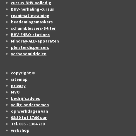
cursus-BHV-volledig
BHV-herhaling-cursus
reanimatietraining
beademingsmaskers
schuimblussers-6-liter
BHV-EHBO-stations
Mindray-AED-apparaten
pleisterdispensers
verbandmiddelen
copyright ©
sitemap
privacy
MVO
bedrijfsadvies
veilig-ondernemen
op werkdagen van
08:30 tot 17:00 uur
Tel. 085 - 1304 730
webshop