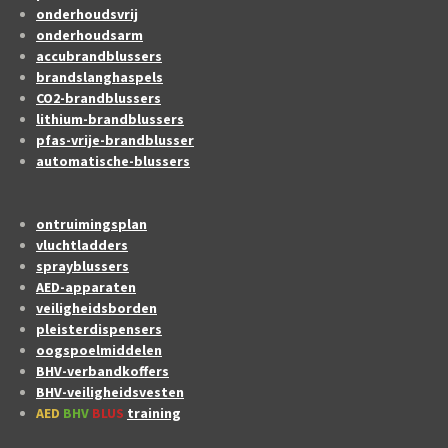
onderhoudsvrij
onderhoudsarm
accubrandblussers
brandslanghaspels
CO2-brandblussers
lithium-brandblussers
pfas-vrije-brandblusser
automatische-blussers
ontruimingsplan
vluchtladders
sprayblussers
AED-apparaten
veiligheidsborden
pleisterdispensers
oogspoelmiddelen
BHV-verbandkoffers
BHV-veiligheidsvesten
AED
BHV
BLUS
training