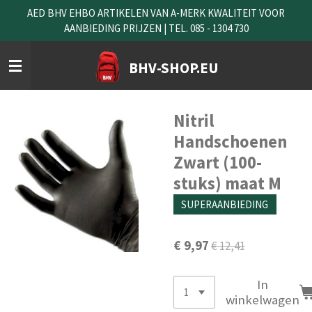
AED BHV EHBO ARTIKELEN VAN A-MERK KWALITEIT VOOR
Ga
AANBIEDING PRIJZEN | TEL. 085 - 1304 730
direct
naar
de
BHV-SHOP.EU
hoofdinhoud
Nitril
Handschoenen
Zwart (100-
stuks) maat M
SUPERAANBIEDING
€ 9,97
€ 12,41
In
winkelwagen