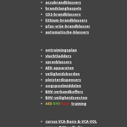
accubrandblussers
brandslanghaspels
CO2-brandblussers
lithium-brandblussers
pfas-vrije-brandblusser
automatische-blussers
ontruimingsplan
vluchtladders
sprayblussers
AED-apparaten
veiligheidsborden
pleisterdispensers
oogspoelmiddelen
BHV-verbandkoffers
BHV-veiligheidsvesten
AED
BHV
BLUS
training
cursus VCA-Basis &-VCA-VOL