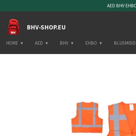
AED BHV EHBO 
Ga
direct
naar
BHV-SHOP.EU
de
hoofdinhoud
HOME
AED
BHV
EHBO
BLUSMIDD