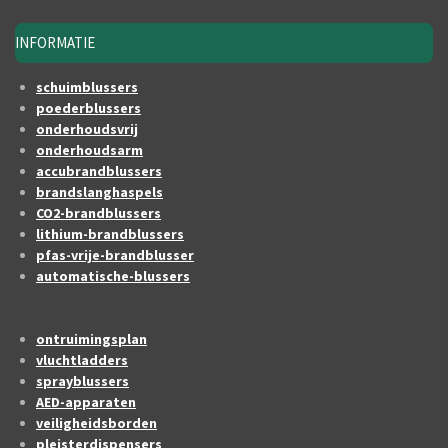
INFORMATIE
schuimblussers
poederblussers
onderhoudsvrij
onderhoudsarm
accubrandblussers
brandslanghaspels
CO2-brandblussers
lithium-brandblussers
pfas-vrije-brandblusser
automatische-blussers
ontruimingsplan
vluchtladders
sprayblussers
AED-apparaten
veiligheidsborden
pleisterdispensers