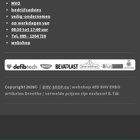
MVO
bedrijfsadvies
veilig-ondernemen
op werkdagen van
08:30 tot 17:00 uur
Tel. 085 - 1304 730
webshop
Copyright2026
©
|
BHV-SHOP.eu
| webshop AED BHV EHBO
artikelen Drenthe / vermelde prijzen zijn exclusief B.T.W.