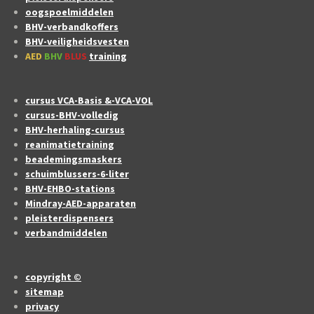
oogspoelmiddelen
BHV-verbandkoffers
BHV-veiligheidsvesten
AED
BHV
BLUS
training
cursus VCA-Basis &-VCA-VOL
cursus-BHV-volledig
BHV-herhaling-cursus
reanimatietraining
beademingsmaskers
schuimblussers-6-liter
BHV-EHBO-stations
Mindray-AED-apparaten
pleisterdispensers
verbandmiddelen
copyright ©
sitemap
privacy