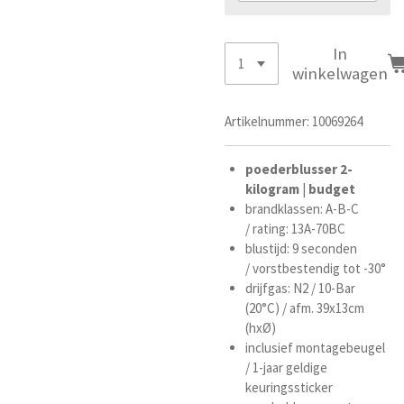
In
winkelwagen
Artikelnummer:
10069264
poederblusser
2-
kilogram
|
budget
brandklassen: A-B-C
/
rating: 13A-70BC
blustijd: 9 seconden
/
vorstbestendig tot -30°
drijfgas: N2 / 10-Bar
(20°C) /
afm. 39x13cm
(hxØ)
inclusief montagebeugel
/ 1-jaar geldige
keuringssticker