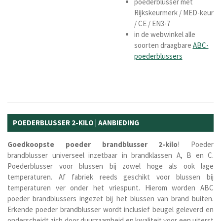
poederblusser met
Rijkskeurmerk / MED-keur
/ CE / EN3-7
in de webwinkel alle
soorten draagbare
ABC-
poederblussers
POEDERBLUSSER 2-KILO | AANBIEDING
Goedkoopste
poeder brandblusser
2-kilo
! Poeder
brandblusser universeel inzetbaar in brandklassen A, B en C.
Poederblusser voor blussen bij zowel hoge als ook lage
temperaturen. Af fabriek reeds geschikt voor blussen bij
temperaturen ver onder het vriespunt. Hierom worden ABC
poeder brandblussers ingezet bij het blussen van brand buiten.
Erkende poeder brandblusser wordt inclusief beugel geleverd en
onderscheidt zich door duurzaamheid en kwaliteit voor een uiterst