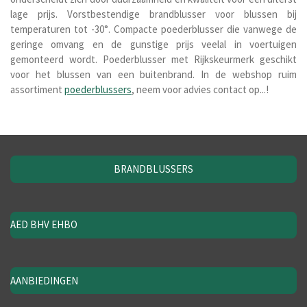
lage prijs. V
orstbestendige brandblusser voor blussen bij
temperaturen tot -30
°. Compacte poederblusser die vanwege de
geringe omvang en de gunstige prijs veelal in voertuigen
gemonteerd wordt. Poederblusser met Rijkskeurmerk geschikt
voor het blussen van een buitenbrand. In de webshop ruim
assortiment
poederblussers
, neem voor advies contact op...!
BRANDBLUSSERS
AED BHV EHBO
AANBIEDINGEN