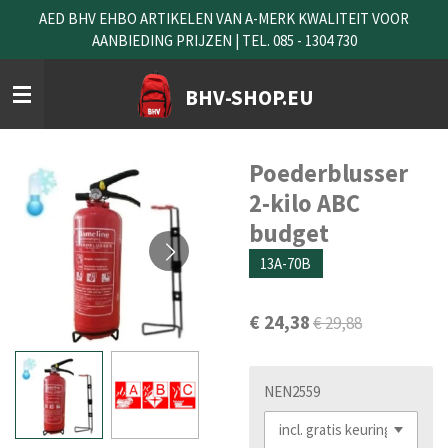
AED BHV EHBO ARTIKELEN VAN A-MERK KWALITEIT VOOR
Ga
AANBIEDING PRIJZEN | TEL. 085 - 1304 730
direct
naar
de
BHV-SHOP.EU
hoofdinhoud
Poederblusser
2-kilo ABC
budget
13A-70B
€ 24,38
€ 29,88
NEN2559