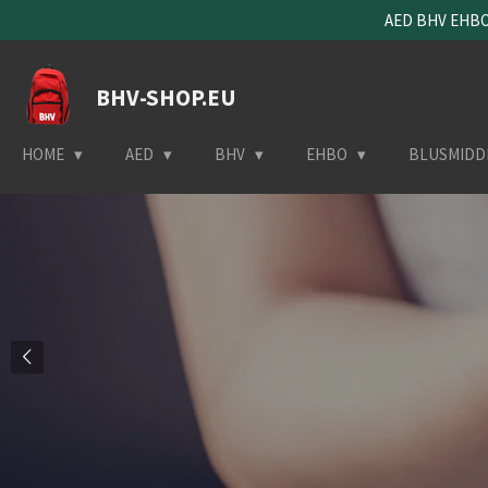
AED BHV EHBO 
Ga
direct
naar
BHV-SHOP.EU
de
hoofdinhoud
HOME
AED
BHV
EHBO
BLUSMIDD