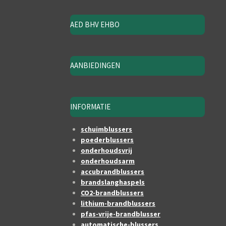
AED BHV EHBO
AANBIEDINGEN
INFORMATIE
schuimblussers
poederblussers
onderhoudsvrij
onderhoudsarm
accubrandblussers
brandslanghaspels
CO2-brandblussers
lithium-brandblussers
pfas-vrije-brandblusser
automatische-blussers