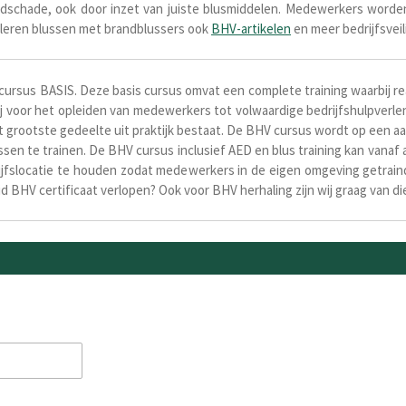
ndschade, ook door inzet van juiste blusmiddelen. Medewerkers worde
f leren blussen met brandblussers ook
BHV-artikelen
en meer
bedrijfsvei
cursus BASIS. Deze basis cursus omvat een complete training waarbij r
j voor het opleiden van medewerkers tot volwaardige bedrijfshulpverle
t grootste gedeelte uit praktijk bestaat. De BHV cursus wordt op een 
ssen te trainen. De BHV cursus inclusief AED en blus training kan vanaf
rijfslocatie te houden zodat medewerkers in de eigen omgeving getrain
eid BHV certificaat verlopen? Ook voor BHV herhaling zijn wij graag van 