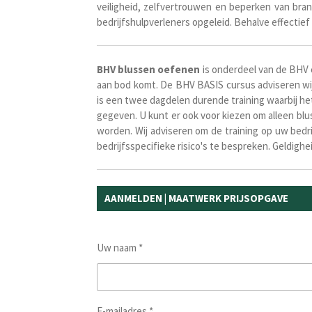
veiligheid, zelfvertrouwen en beperken van bra
bedrijfshulpverleners opgeleid. Behalve effectie
BHV
blussen
oefenen
is onderdeel van de BHV 
aan bod komt. De BHV BASIS cursus adviseren wi
is een twee dagdelen durende training waarbij he
gegeven. U kunt er ook voor kiezen om alleen blu
worden. Wij adviseren om de training op uw bed
bedrijfsspecifieke risico's te bespreken. Geldigh
AANMELDEN | MAATWERK PRIJSOPGAVE
Uw naam *
E-mailadres *