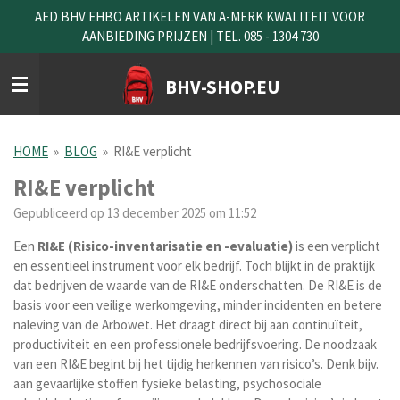
AED BHV EHBO ARTIKELEN VAN A-MERK KWALITEIT VOOR
Ga
AANBIEDING PRIJZEN | TEL. 085 - 1304 730
direct
naar
de
BHV-SHOP.EU
hoofdinhoud
HOME
»
BLOG
»
RI&E verplicht
RI&E verplicht
Gepubliceerd op 13 december 2025 om 11:52
Een
RI&E (Risico-inventarisatie en -evaluatie)
is een verplicht
en essentieel instrument voor elk bedrijf. Toch blijkt in de praktijk
dat bedrijven de waarde van de RI&E onderschatten. De RI&E is de
basis voor een veilige werkomgeving, minder incidenten en betere
naleving van de Arbowet. Het draagt direct bij aan continuïteit,
productiviteit en een professionele bedrijfsvoering. De noodzaak
van een RI&E begint bij het tijdig herkennen van risico’s. Denk bijv.
aan gevaarlijke stoffen fysieke belasting, psychosociale