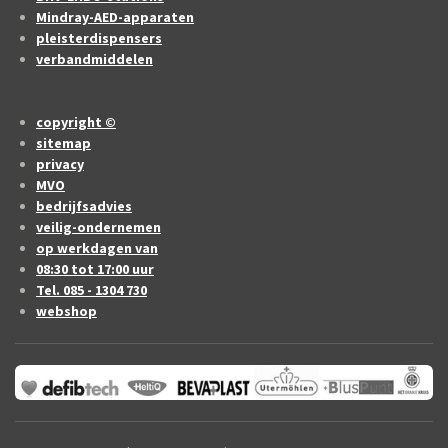
Mindray-AED-apparaten
pleisterdispensers
verbandmiddelen
copyright ©
sitemap
privacy
MVO
bedrijfsadvies
veilig-ondernemen
op werkdagen van
08:30 tot 17:00 uur
Tel. 085 - 1304 730
webshop