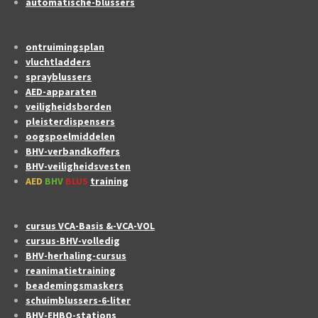
automatische-blussers
ontruimingsplan
vluchtladders
sprayblussers
AED-apparaten
veiligheidsborden
pleisterdispensers
oogspoelmiddelen
BHV-verbandkoffers
BHV-veiligheidsvesten
AED
BHV
BLUS
training
cursus VCA-Basis &-VCA-VOL
cursus-BHV-volledig
BHV-herhaling-cursus
reanimatietraining
beademingsmaskers
schuimblussers-6-liter
BHV-EHBO-stations