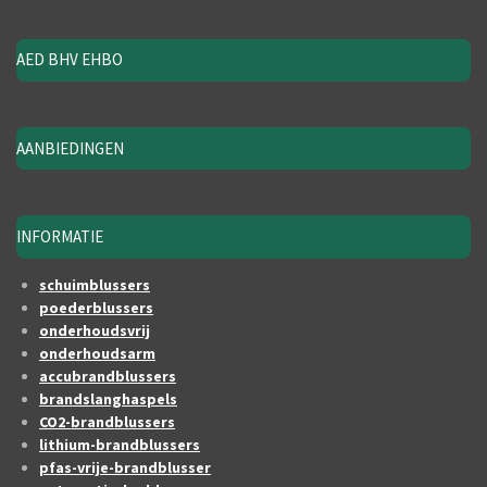
AED BHV EHBO
AANBIEDINGEN
INFORMATIE
schuimblussers
poederblussers
onderhoudsvrij
onderhoudsarm
accubrandblussers
brandslanghaspels
CO2-brandblussers
lithium-brandblussers
pfas-vrije-brandblusser