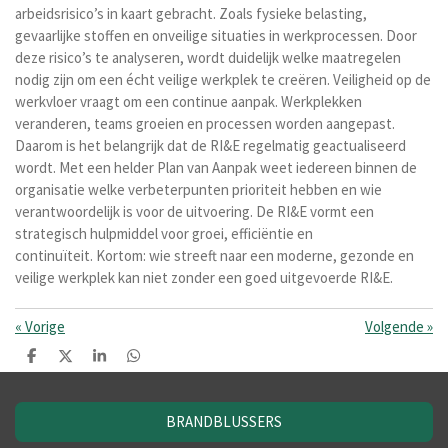
arbeidsrisico’s in kaart gebracht. Zoals fysieke belasting,
gevaarlijke stoffen en onveilige situaties in werkprocessen. Door
deze risico’s te analyseren, wordt duidelijk welke maatregelen
nodig zijn om een écht veilige werkplek te creëren. Veiligheid op de
werkvloer vraagt om een continue aanpak. Werkplekken
veranderen, teams groeien en processen worden aangepast.
Daarom is het belangrijk dat de RI&E regelmatig geactualiseerd
wordt. Met een helder Plan van Aanpak weet iedereen binnen de
organisatie welke verbeterpunten prioriteit hebben en wie
verantwoordelijk is voor de uitvoering. De RI&E vormt een
strategisch hulpmiddel voor groei, efficiëntie en
continuïteit. Kortom: wie streeft naar een moderne, gezonde en
veilige werkplek kan niet zonder een goed uitgevoerde RI&E.
«
Vorige
Volgende
»
D
D
S
D
e
e
h
e
l
e
a
l
e
l
r
e
BRANDBLUSSERS
n
e
n