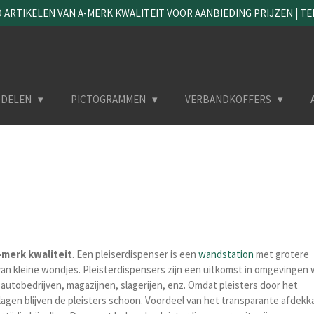
ARTIKELEN VAN A-MERK KWALITEIT VOOR AANBIEDING PRIJZEN | TEL. 
DDELEN
PICTOGRAMMEN
VERBANDKOFFERS
-merk kwaliteit
. Een pleiserdispenser is een
wandstation
met grotere
 van kleine wondjes. Pleisterdispensers zijn een uitkomst in omgevingen 
autobedrijven, magazijnen, slagerijen, enz. Omdat pleisters door het
agen blijven de pleisters schoon. Voordeel van het transparante afdekka