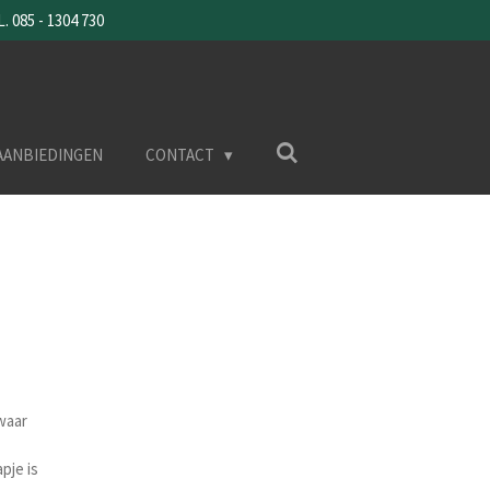
085 - 1304 730
AANBIEDINGEN
CONTACT
waar
pje is