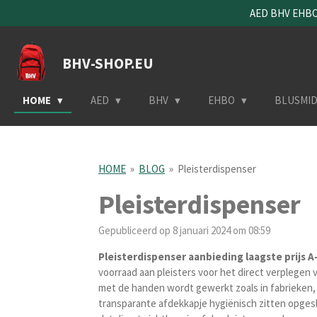
AED BHV EHBO 
Ga
direct
naar
BHV-SHOP.EU
de
hoofdinhoud
HOME
AED
BHV
EHBO
BLUSMI
HOME
»
BLOG
»
Pleisterdispenser
Pleisterdispenser
Gepubliceerd op 8 januari 2024 om 08:59
Pleisterdispenser aanbieding laagste prijs A
voorraad aan pleisters voor het direct verplegen
met de handen wordt gewerkt zoals in fabrieken, 
transparante afdekkapje
hygiënisch zitten opgesl