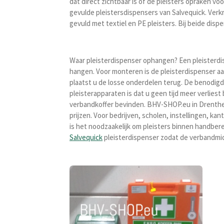
dat direct zichtbaar is of de pleisters opraken voo
gevulde pleistersdispensers van Salvequick. Verk
gevuld met textiel en PE pleisters. Bij beide dis
Waar pleisterdispenser ophangen? Een pleisterdi
hangen. Voor monteren is de pleisterdispenser aa
plaatst u de losse onderdelen terug. De benodigde
pleisterapparaten is dat u
geen tijd meer verliest 
verbandkoffer bevinden. BHV-SHOP.eu in Drenthe 
prijzen. Voor bedrijven, scholen, instellingen, k
is het noodzaakelijk om pleisters binnen handber
Salvequick
pleisterdispenser zodat de verbandmidd