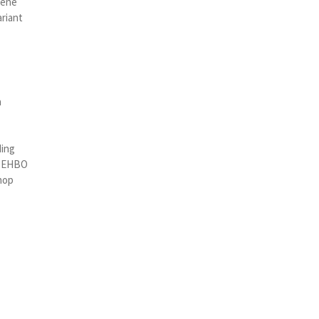
oene
riant
a
ding
n EHBO
hop