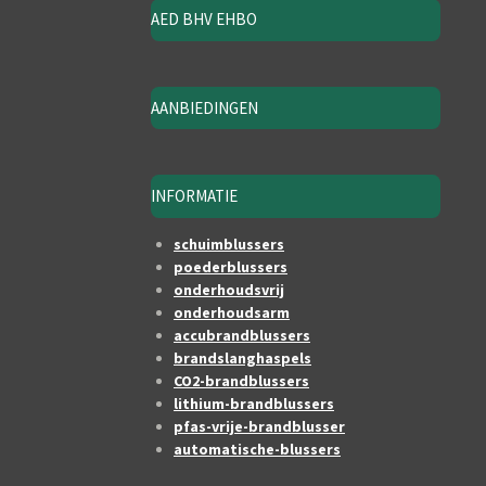
AED BHV EHBO
AANBIEDINGEN
INFORMATIE
schuimblussers
poederblussers
onderhoudsvrij
onderhoudsarm
accubrandblussers
brandslanghaspels
CO2-brandblussers
lithium-brandblussers
pfas-vrije-brandblusser
automatische-blussers