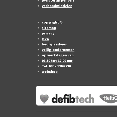
pleisterdispensers
verbandmiddelen
copyright ©
sitemap
privacy
MVO
bedrijfsadvies
veilig-ondernemen
op werkdagen van
08:30 tot 17:00 uur
Tel. 085 - 1304 730
webshop