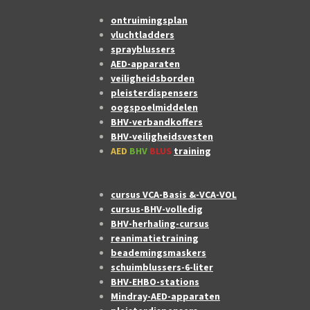
ontruimingsplan
vluchtladders
sprayblussers
AED-apparaten
veiligheidsborden
pleisterdispensers
oogspoelmiddelen
BHV-verbandkoffers
BHV-veiligheidsvesten
AED
BHV
BLUS
training
cursus VCA-Basis &-VCA-VOL
cursus-BHV-volledig
BHV-herhaling-cursus
reanimatietraining
beademingsmaskers
schuimblussers-6-liter
BHV-EHBO-stations
Mindray-AED-apparaten