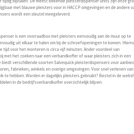
r tijdig bijvullen. De meest bekende p
leisterdispenser units zijn onze gr
rijgbaar met blauwe pleisters voor in HACCP omgevingen en de andere va
pensers wordt een sleutel meegeleverd.
spenser is een voorraadbox met pleisters eenvoudig aan de muur op te
nvoudig uit elkaar te halen om bij de schroefopeningen te komen. Hiern
 tijd voor het monteren is circa vijf minuten. Ander voordeel van
bij met het zoeken naar een verbandkoffer of waar pleisters zich in een
biedt verschillende soorten Salvequick pleisterdispensers voor aanbie
antoren, fabrieken, winkels en overige omgevingen.
Voor snel verlenen va
eik te hebben.
Worden er dagelijks pleisters gebruikt? Bestel in de webs
elen in de bedrijfsverbandkoffer overzichtelijk blijven.