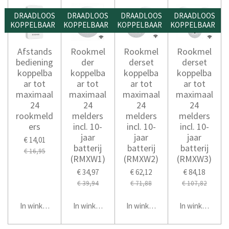
DRAADLOOS
DRAADLOOS
DRAADLOOS
DRAADLOOS
KOPPELBAAR
KOPPELBAAR
KOPPELBAAR
KOPPELBAAR
Afstands
Rookmel
Rookmel
Rookmel
bediening
der
derset
derset
koppelba
koppelba
koppelba
koppelba
ar tot
ar tot
ar tot
ar tot
maximaal
maximaal
maximaal
maximaal
24
24
24
24
rookmeld
melders
melders
melders
ers
incl. 10-
incl. 10-
incl. 10-
jaar
jaar
jaar
€ 14,01
batterij
batterij
batterij
€ 16,95
(RMXW1)
(RMXW2)
(RMXW3)
€ 34,97
€ 62,12
€ 84,18
€ 39,94
€ 71,88
€ 107,82
In winkelwagen
In winkelwagen
In winkelwagen
In winkelwage