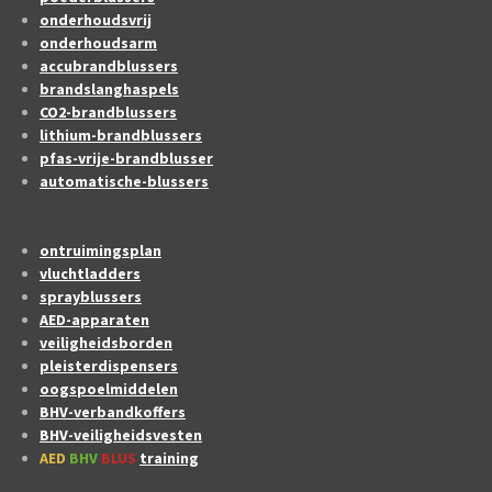
onderhoudsvrij
onderhoudsarm
accubrandblussers
brandslanghaspels
CO2-brandblussers
lithium-brandblussers
pfas-vrije-brandblusser
automatische-blussers
ontruimingsplan
vluchtladders
sprayblussers
AED-apparaten
veiligheidsborden
pleisterdispensers
oogspoelmiddelen
BHV-verbandkoffers
BHV-veiligheidsvesten
AED
BHV
BLUS
training