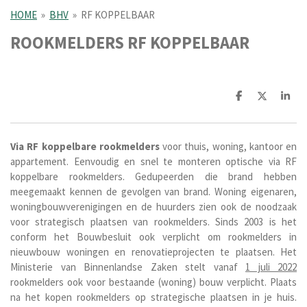
HOME
»
BHV
»
RF KOPPELBAAR
ROOKMELDERS RF KOPPELBAAR
D
D
S
e
e
h
l
e
a
e
l
r
n
e
Via RF koppelbare
rookmelders
voor thuis, woning, kantoor en
appartement. Eenvoudig en snel te monteren optische via RF
koppelbare rookmelders. Gedupeerden die brand hebben
meegemaakt kennen de gevolgen van brand. Woning eigenaren,
woningbouwverenigingen en de huurders zien ook de noodzaak
voor strategisch plaatsen van rookmelders. Sinds 2003 is het
conform het Bouwbesluit ook verplicht om rookmelders in
nieuwbouw woningen en renovatieprojecten te plaatsen. Het
Ministerie van Binnenlandse Zaken stelt vanaf
1 juli 2022
rookmelders ook voor bestaande (woning) bouw verplicht. Plaats
na het kopen rookmelders op strategische plaatsen in je huis.