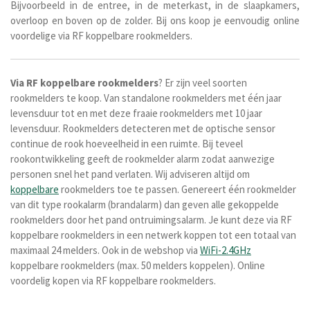
Bijvoorbeeld in de entree, in de meterkast, in de slaapkamers,
overloop en boven op de zolder.
Bij ons koop je eenvoudig online
voordelige via RF koppelbare rookmelders.
Via RF
koppelbare
rookmelders
? Er zijn veel soorten
rookmelders te koop. Van standalone rookmelders met één jaar
levensduur tot en met deze fraaie rookmelders met 10 jaar
levensduur. Rookmelders detecteren met de optische sensor
continue de rook hoeveelheid in een ruimte. Bij teveel
rookontwikkeling geeft de rookmelder alarm zodat aanwezige
personen snel het pand verlaten. Wij adviseren altijd om
koppelbare
rookmelders toe te passen. Genereert één rookmelder
van dit type rookalarm (brandalarm) dan geven alle gekoppelde
rookmelders door het pand ontruimingsalarm. Je kunt deze via RF
koppelbare rookmelders in een netwerk koppen tot een totaal van
maximaal 24 melders. Ook in de webshop via
WiFi-2.4GHz
koppelbare rookmelders (max. 50 melders koppelen). Online
voordelig kopen via RF koppelbare rookmelders.