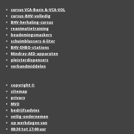
cursus VCA-Basis &-VCA-VOL
cursus-BHV-volledig
BHV-herhaling-cursus
reanimatietraining
beademingsmaskers
schuimblussers-6-liter
BHV-EHBO-stations
Mindray-AED-apparaten
pleisterdispensers
verbandmiddelen
copyright ©
sitemap
privacy
MVO
bedrijfsadvies
veilig-ondernemen
op werkdagen van
08:30 tot 17:00 uur