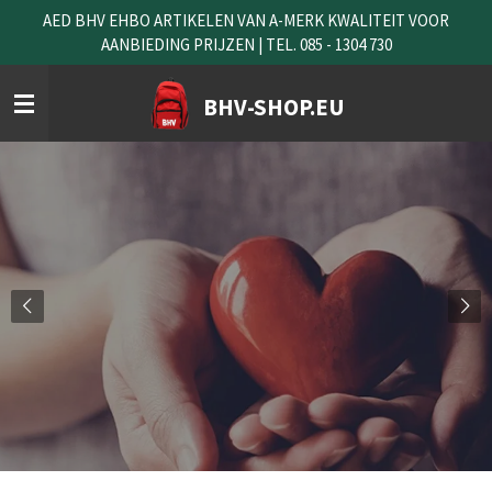
AED BHV EHBO ARTIKELEN VAN A-MERK KWALITEIT VOOR
Ga
AANBIEDING PRIJZEN | TEL. 085 - 1304 730
direct
naar
de
BHV-SHOP.EU
hoofdinhoud