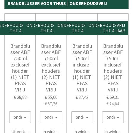
BRANDBLUSSER VOOR THUIS || ONDERHOUDSVRIJ
NDERHOUDSVRIJ
ONDERHOUDSVRIJ
ONDERHOUDSVRIJ
ONDERHOUDSVRIJ
- THT 4-JAAR
- THT 4-JAAR
- THT 4-JAAR
- THT 4-JAAR
Brandblu
Brandblu
Brandblu
Brandblu
sser ABF
sser ABF
sser ABF
sser ABF
750ml
750ml
750ml
750ml
exclusief
exclusief
inclusief
inclusief
houder
houders
houder
houders
(1) NIET
(2) NIET
(1) NIET
(2) NIET
PFAS
PFAS
PFAS
PFAS
VRIJ
VRIJ
VRIJ
VRIJ
€ 28,88
€ 55,00
€ 37,42
€ 69,31
€ 57,76
€ 74,84
Uitverkocht
In winkelwagen
In winkelwagen
In winkelwage