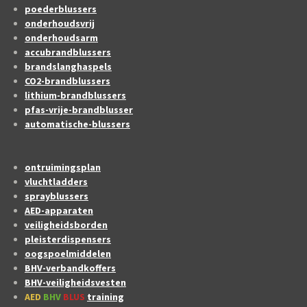
poederblussers
onderhoudsvrij
onderhoudsarm
accubrandblussers
brandslanghaspels
CO2-brandblussers
lithium-brandblussers
pfas-vrije-brandblusser
automatische-blussers
ontruimingsplan
vluchtladders
sprayblussers
AED-apparaten
veiligheidsborden
pleisterdispensers
oogspoelmiddelen
BHV-verbandkoffers
BHV-veiligheidsvesten
AED
BHV
BLUS
training