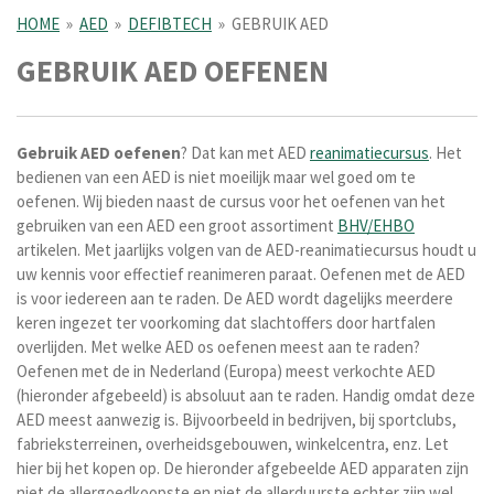
HOME
»
AED
»
DEFIBTECH
»
GEBRUIK AED
GEBRUIK AED OEFENEN
Gebruik
AED
oefenen
? Dat kan met AED
reanimatiecursus
. Het
bedienen van een AED is niet moeilijk maar wel goed om te
oefenen. Wij bieden naast de cursus voor het oefenen van het
gebruiken van een AED een groot assortiment
BHV/EHBO
artikelen. Met jaarlijks volgen van de AED-reanimatiecursus houdt u
uw kennis voor effectief reanimeren paraat. Oefenen met de AED
is voor iedereen aan te raden. De AED wordt dagelijks meerdere
keren ingezet ter voorkoming dat slachtoffers door hartfalen
overlijden. Met welke AED os oefenen meest aan te raden?
Oefenen met de in Nederland (Europa) meest verkochte AED
(hieronder afgebeeld) is absoluut aan te raden. Handig omdat deze
AED meest aanwezig is. Bijvoorbeeld in bedrijven, bij sportclubs,
fabrieksterreinen, overheidsgebouwen, winkelcentra, enz. Let
hier bij het kopen op. De hieronder afgebeelde AED apparaten zijn
niet de allergoedkoopste en niet de allerduurste echter zijn wel