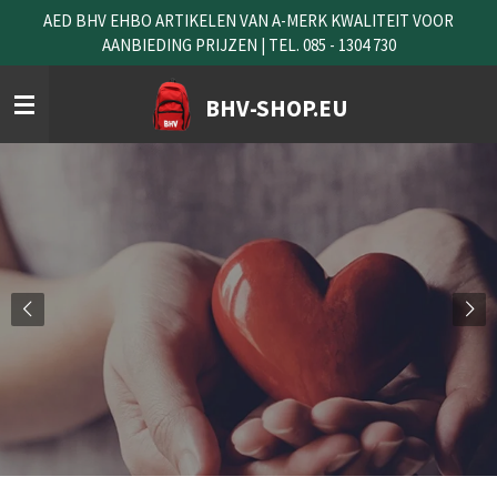
AED BHV EHBO ARTIKELEN VAN A-MERK KWALITEIT VOOR
Ga
AANBIEDING PRIJZEN | TEL. 085 - 1304 730
direct
naar
de
BHV-SHOP.EU
hoofdinhoud