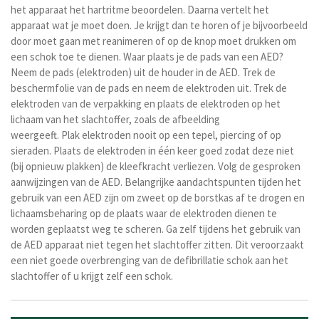
het apparaat het hartritme beoordelen. Daarna vertelt het
apparaat wat je moet doen. Je krijgt dan te horen of je bijvoorbeeld
door moet gaan met reanimeren of op de knop moet drukken om
een schok toe te dienen.
Waar plaats je de pads van een AED?
Neem de pads (elektroden) uit de houder in de AED.
Trek de
beschermfolie van de pads en neem de elektroden uit. Trek de
elektroden van de verpakking en plaats de elektroden op het
lichaam van het slachtoffer, zoals de afbeelding
weergeeft.
Plak
elektroden nooit op een tepel, piercing of op
sieraden. Plaats d
e elektroden in
één keer
goed zodat deze niet
(bij opnieuw plakken) de kleefkracht verliezen. Volg de gesproken
aanwijzingen van de AED. Belangrijke aandachtspunten tijden het
gebruik van een AED zijn om z
weet op de borstkas af te drogen en
l
ichaamsbeharing op de plaats waar de elektroden dienen te
worden geplaatst weg te scheren. Ga zelf tijdens het gebruik van
de AED apparaat niet tegen het slachtoffer zitten. Dit veroorzaakt
een niet goede overbrenging van de defibrillatie schok aan het
slachtoffer of u krijgt zelf een schok.