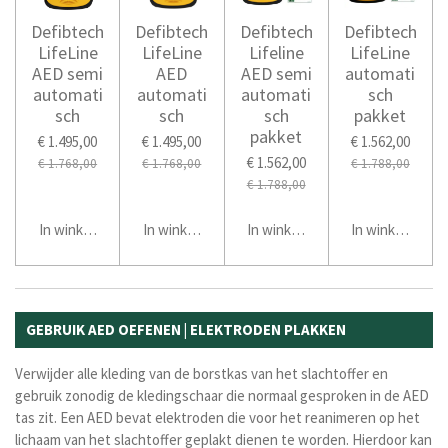
Defibtech
Defibtech
Defibtech
Defibtech
LifeLine
LifeLine
Lifeline
LifeLine
AED semi
AED
AED semi
automati
automati
automati
automati
sch
sch
sch
sch
pakket
pakket
€ 1.495,00
€ 1.495,00
€ 1.562,00
€ 1.562,00
€ 1.768,00
€ 1.768,00
€ 1.788,00
€ 1.788,00
In winkelwagen
In winkelwagen
In winkelwagen
In winkelwage
GEBRUIK AED OEFENEN | ELEKTRODEN PLAKKEN
Verwijder alle kleding van de borstkas van het slachtoffer en
gebruik zonodig de kledingschaar die normaal gesproken in de AED
tas zit.
Een
AED
bevat elektroden die voor het reanimeren op het
lichaam van het slachtoffer geplakt dienen te worden. Hierdoor kan