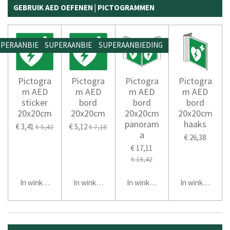
GEBRUIK AED OEFENEN | PICTOGRAMMEN
PERAANBIEDING
SUPERAANBIEDING
SUPERAANBIEDING
Pictogra
Pictogra
Pictogra
Pictogra
m AED
m AED
m AED
m AED
sticker
bord
bord
bord
20x20cm
20x20cm
20x20cm
20x20cm
panoram
haaks
€ 3,41
€ 5,12
€ 5,42
€ 7,18
a
€ 26,38
€ 17,11
€ 19,42
In winkelwagen
In winkelwagen
In winkelwagen
In winkelwage