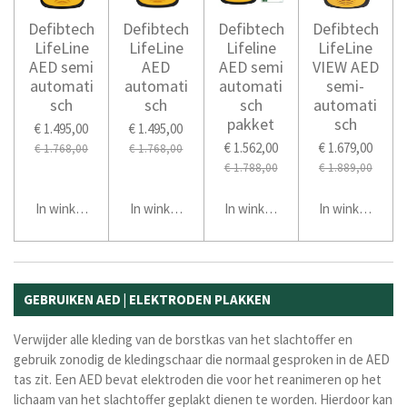
Defibtech
Defibtech
Defibtech
Defibtech
LifeLine
LifeLine
Lifeline
LifeLine
AED semi
AED
AED semi
VIEW AED
automati
automati
automati
semi-
sch
sch
sch
automati
pakket
sch
€ 1.495,00
€ 1.495,00
€ 1.562,00
€ 1.679,00
€ 1.768,00
€ 1.768,00
€ 1.788,00
€ 1.889,00
In winkelwagen
In winkelwagen
In winkelwagen
In winkelwage
GEBRUIKEN AED | ELEKTRODEN PLAKKEN
Verwijder alle kleding van de borstkas van het slachtoffer en
gebruik zonodig de kledingschaar die normaal gesproken in de AED
tas zit.
Een
AED
bevat elektroden die voor het reanimeren op het
lichaam van het slachtoffer geplakt dienen te worden. Hierdoor kan