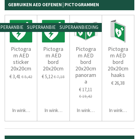
GEBRUIKEN AED OEFENEN | PICTOGRAMMEN
PERAANBIEDING
SUPERAANBIEDING
SUPERAANBIEDING
Pictogra
Pictogra
Pictogra
Pictogra
m AED
m AED
m AED
m AED
sticker
bord
bord
bord
20x20cm
20x20cm
20x20cm
20x20cm
panoram
haaks
€ 3,41
€ 5,12
€ 5,42
€ 7,18
a
€ 26,38
€ 17,11
€ 19,42
In winkelwagen
In winkelwagen
In winkelwagen
In winkelwage