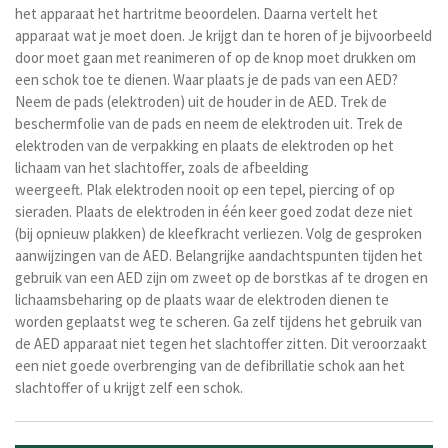
het apparaat het hartritme beoordelen. Daarna vertelt het
apparaat wat je moet doen. Je krijgt dan te horen of je bijvoorbeeld
door moet gaan met reanimeren of op de knop moet drukken om
een schok toe te dienen.
Waar plaats je de pads van een AED?
Neem de pads (elektroden) uit de houder in de AED.
Trek de
beschermfolie van de pads en neem de elektroden uit. Trek de
elektroden van de verpakking en plaats de elektroden op het
lichaam van het slachtoffer, zoals de afbeelding
weergeeft.
Plak
elektroden nooit op een tepel, piercing of op
sieraden. Plaats d
e elektroden in
één keer
goed zodat deze niet
(bij opnieuw plakken) de kleefkracht verliezen. Volg de gesproken
aanwijzingen van de AED. Belangrijke aandachtspunten tijden het
gebruik van een AED zijn om z
weet op de borstkas af te drogen en
l
ichaamsbeharing op de plaats waar de elektroden dienen te
worden geplaatst weg te scheren. Ga zelf tijdens het gebruik van
de AED apparaat niet tegen het slachtoffer zitten. Dit veroorzaakt
een niet goede overbrenging van de defibrillatie schok aan het
slachtoffer of u krijgt zelf een schok.