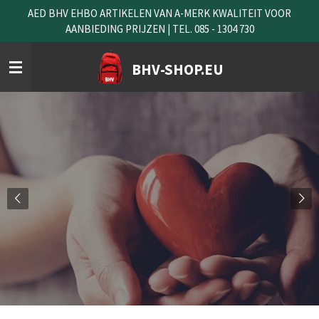
AED BHV EHBO ARTIKELEN VAN A-MERK KWALITEIT VOOR
Ga
AANBIEDING PRIJZEN | TEL. 085 - 1304 730
direct
naar
de
BHV-SHOP.EU
hoofdinhoud