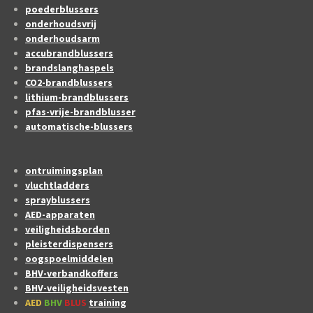
poederblussers
onderhoudsvrij
onderhoudsarm
accubrandblussers
brandslanghaspels
CO2-brandblussers
lithium-brandblussers
pfas-vrije-brandblusser
automatische-blussers
ontruimingsplan
vluchtladders
sprayblussers
AED-apparaten
veiligheidsborden
pleisterdispensers
oogspoelmiddelen
BHV-verbandkoffers
BHV-veiligheidsvesten
AED
BHV
BLUS
training