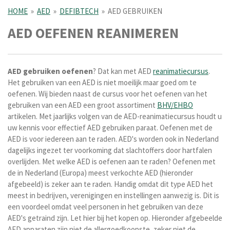
HOME
»
AED
»
DEFIBTECH
»
AED GEBRUIKEN
AED OEFENEN REANIMEREN
AED
gebruiken
oefenen
? Dat kan met AED
reanimatiecursus
.
Het gebruiken van een AED is niet moeilijk maar goed om te
oefenen. Wij bieden naast de cursus voor het oefenen van het
gebruiken van een AED een groot assortiment
BHV/EHBO
artikelen. Met jaarlijks volgen van de AED-reanimatiecursus houdt u
uw kennis voor effectief AED gebruiken paraat. Oefenen met de
AED is voor iedereen aan te raden. AED's worden ook in Nederland
dagelijks ingezet ter voorkoming dat slachtoffers door hartfalen
overlijden. Met welke AED is oefenen aan te raden? Oefenen met
de in Nederland (Europa) meest verkochte AED (hieronder
afgebeeld) is zeker aan te raden. Handig omdat dit type AED het
meest in bedrijven, verenigingen en instellingen aanwezig is. Dit is
een voordeel omdat veel personen in het gebruiken van deze
AED's getraind zijn. Let hier bij het kopen op. Hieronder afgebeelde
AED apparaten zijn niet de allergoedkoopste, zeker niet de