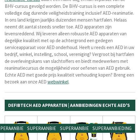
BHV-cursus gevolgd worden. De BHV-cursus is een complete
volledige dag durende veiligheidstraining inclusief AED-reanimatie.
In ons land krijgen jaarlijks duizenden mensen hartfalen. Helaas
neemt dit aantal steeds sneller toe. AED apparaten zijn
levensreddend. Wij leveren alleen robuuste AED apparaten van
degelijke kwaliteit met op de achtergrond een gedegen
serviceapparaat voor AED onderhoud. Heeft u reeds een AED in uw
bedrijf, winkel, instelling, school, vereniging? Vergroot bij hartfalen
de overlevingskans van slachtoffers en biedt medewerkers met
reanimatiecursus de mogelijkheid voor oefenen van AED gebruik.
Echte
AED met goede prijs kwaliteit verhouding kopen? Breng een
bezoek aan onze AED
webwinkel
.
DEFIBTECH AED APPARATEN | AANBIEDINGEN ECHTE AED'S
PERAANBIEDING
SUPERAANBIEDING
SUPERAANBIEDING
SUPERAANBIEDING