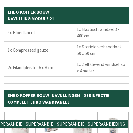
EHBO KOFFER BOUW
NAVULLING MODULE 21
1x Elastisch windsel 8 x
5x Bloedlancet
400 cm
1x Steriele verbanddoek
1x Compressed gauze
50 x 50 cm
1x Zelfklevend windsel 2.5
2x Eilandpleister 6 x 8 cm
x 4 meter
EHBO KOFFER BOUW | NAVULLINGEN - DESINFECTIE -
COMPLEET EHBO WANDPANEEL
PERAANBIEDING
SUPERAANBIEDING
SUPERAANBIEDING
SUPERAANBIEDING