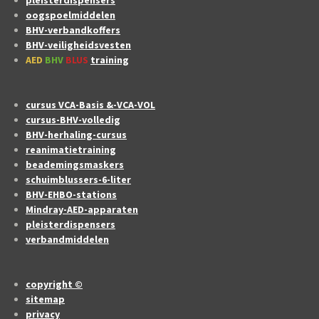
oogspoelmiddelen
BHV-verbandkoffers
BHV-veiligheidsvesten
AED
BHV
BLUS
training
cursus VCA-Basis &-VCA-VOL
cursus-BHV-volledig
BHV-herhaling-cursus
reanimatietraining
beademingsmaskers
schuimblussers-6-liter
BHV-EHBO-stations
Mindray-AED-apparaten
pleisterdispensers
verbandmiddelen
copyright ©
sitemap
privacy