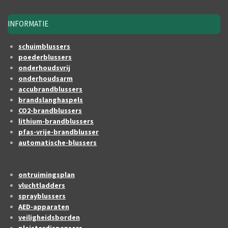
INFORMATIE
schuimblussers
poederblussers
onderhoudsvrij
onderhoudsarm
accubrandblussers
brandslanghaspels
CO2-brandblussers
lithium-brandblussers
pfas-vrije-brandblusser
automatische-blussers
ontruimingsplan
vluchtladders
sprayblussers
AED-apparaten
veiligheidsborden
pleisterdispensers