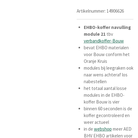
Artikelnummer:
14906626
EHBO-koffer
navulling
module
21
tbv
verbandkoffer-Bouw
bevat EHBO materialen
voor Bouw conform het
Oranje Kruis
modules bij leegraken ook
naar wens achteraf los
nabestellen
het totaal aantal losse
modules in de EHBO-
koffer Bouw is vier
binnen 60 seconden is de
koffer gecontroleerd en
weer actueel
in de
webshop
meer AED
BHV EHBO artikelen voor