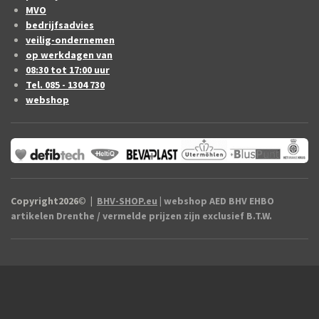
MVO
bedrijfsadvies
veilig-ondernemen
op werkdagen van
08:30 tot 17:00 uur
Tel. 085 - 1304 730
webshop
Copyright2026
©
|
BHV-SHOP.eu
| webshop AED BHV EHBO
artikelen Drenthe / vermelde prijzen zijn exclusief B.T.W.