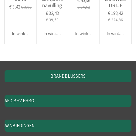
€ 40,36
navulling
DRIJF
€ 3,42
€ 3,98
€ 54,62
€ 32,48
€ 198,42
€ 39,50
€ 224,86
In winkelwagen
In winkelwagen
In winkelwagen
In winkelwage
BRANDBLUSSERS
AED BHV EHBO
AANBIEDINGEN