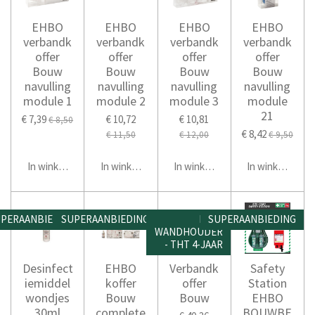
EHBO
EHBO
EHBO
EHBO
verbandk
verbandk
verbandk
verbandk
offer
offer
offer
offer
Bouw
Bouw
Bouw
Bouw
navulling
navulling
navulling
navulling
module 1
module 2
module 3
module
21
€ 7,39
€ 10,72
€ 10,81
€ 8,50
€ 8,42
€ 11,50
€ 12,00
€ 9,50
In winkelwagen
In winkelwagen
In winkelwagen
In winkelwage
PERAANBIEDING
SUPERAANBIEDING
INCL.
SUPERAANBIEDING
WANDHOUDER
- THT 4-JAAR
Desinfect
EHBO
Verbandk
Safety
iemiddel
koffer
offer
Station
wondjes
Bouw
Bouw
EHBO
30ml
complete
BOUWBE